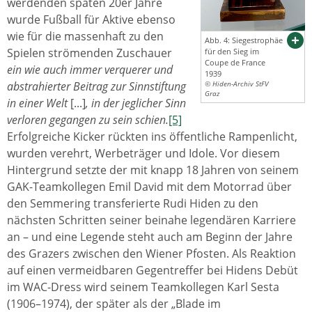
werdenden späten 20er Jahre
wurde Fußball für Aktive ebenso
wie für die massenhaft zu den
Abb. 4: Siegestrophäe
Spielen strömenden Zuschauer
für den Sieg im
Coupe de France
ein wie auch immer verquerer und
1939
abstrahierter Beitrag zur Sinnstiftung
© Hiden-Archiv StFV
Graz
in einer Welt
[...]
,
in der jeglicher Sinn
verloren gegangen zu sein schien.
[5]
Erfolgreiche Kicker rückten ins öffentliche Rampenlicht,
wurden verehrt, Werbeträger und Idole. Vor diesem
Hintergrund setzte der mit knapp 18 Jahren von seinem
GAK-Teamkollegen Emil David mit dem Motorrad über
den Semmering transferierte Rudi Hiden zu den
nächsten Schritten seiner beinahe legendären Karriere
an – und eine Legende steht auch am Beginn der Jahre
des Grazers zwischen den Wiener Pfosten. Als Reaktion
auf einen vermeidbaren Gegentreffer bei Hidens Debüt
im WAC-Dress wird seinem Teamkollegen Karl Sesta
(1906–1974), der später als der „Blade im