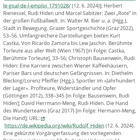
le-goal-de-l-emploi_1791028/
(12. 6. 2024)]; Herbert
Rienessel, Rudi Hiden und Marcel Sabitzer: Zwei „Rote” in
der großen Fußballwelt. In: Walter M. Iber u. a. (Hgg.),
Stadt in Bewegung. Grazer Sportgeschichte (Graz 2022),
53–56. Umfangreichere Darstellungen bieten Kurt
Castka, Von Ricardo Zamora bis Lew Jaschin. Berühmte
Torleute aus aller Welt (Wien 1967) [in Folge: Castka,
Berühmte Torleute], 33–56; Christoph Bausenwein, Rudi
Hiden: Eine Karriere zwischen Wiener Kaffeehäusern,
Pariser Bars und deutschen Gefängnissen. In: Diethelm
Blecking/Lorenz Pfeiffer (Hgg.), Sportler im »Jahrhundert
der Lager«. Profiteure, Widerständler und Opfer
(Göttingen 2012), 338–345 [in Folge: Bausenwein, Rudi
Hiden]; David Herrmann-Meng, Rudi Hiden. Die Hand
des Wunderteams (Graz 2017) [in Folge: Hermann-Meng,
Die Hand]; URL:
https://de.wikipedia.org/wiki/Rudolf_Hiden
(12. 6. 2024).
Eine gekürzte Vorgängerfassung des vorliegenden