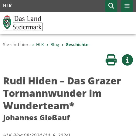
HLK
Sie sind hier:
HLK
Blog
Geschichte
Seite druc
Wei
Rudi Hiden – Das Grazer
Tormannwunder im
Wunderteam*
Johannes Gießauf
HLK-Blog 08/2024 (14. 6. 2024)