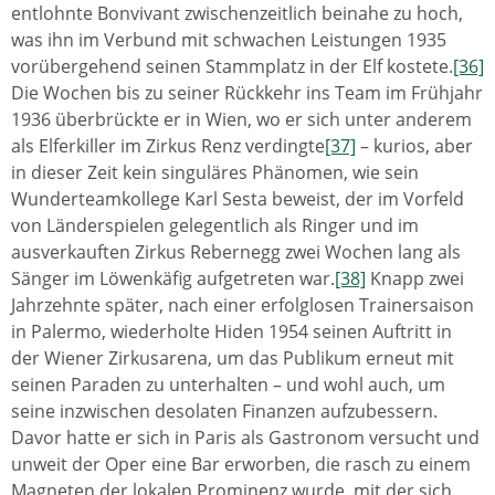
entlohnte Bonvivant zwischenzeitlich beinahe zu hoch,
was ihn im Verbund mit schwachen Leistungen 1935
vorübergehend seinen Stammplatz in der Elf kostete.
[36]
Die Wochen bis zu seiner Rückkehr ins Team im Frühjahr
1936 überbrückte er in Wien, wo er sich unter anderem
als Elferkiller im Zirkus Renz verdingte
[37]
– kurios, aber
in dieser Zeit kein singuläres Phänomen, wie sein
Wunderteamkollege Karl Sesta beweist, der im Vorfeld
von Länderspielen gelegentlich als Ringer und im
ausverkauften Zirkus Rebernegg zwei Wochen lang als
Sänger im Löwenkäfig aufgetreten war.
[38]
Knapp zwei
Jahrzehnte später, nach einer erfolglosen Trainersaison
in Palermo, wiederholte Hiden 1954 seinen Auftritt in
der Wiener Zirkusarena, um das Publikum erneut mit
seinen Paraden zu unterhalten – und wohl auch, um
seine inzwischen desolaten Finanzen aufzubessern.
Davor hatte er sich in Paris als Gastronom versucht und
unweit der Oper eine Bar erworben, die rasch zu einem
Magneten der lokalen Prominenz wurde, mit der sich