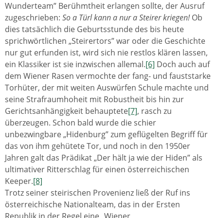
Wunderteam” Berühmtheit erlangen sollte, der Ausruf
zugeschrieben:
So a Türl kann a nur a Steirer kriegen!
Ob
dies tatsächlich die Geburtsstunde des bis heute
sprichwörtlichen „Steirertors” war oder die Geschichte
nur gut erfunden ist, wird sich nie restlos klären lassen,
ein Klassiker ist sie inzwischen allemal.
[6]
Doch auch auf
dem Wiener Rasen vermochte der fang- und fauststarke
Torhüter, der mit weiten Auswürfen Schule machte und
seine Strafraumhoheit mit Robustheit bis hin zur
Gerichtsanhängigkeit behauptete
[7]
, rasch zu
überzeugen. Schon bald wurde die schier
unbezwingbare „Hidenburg” zum geflügelten Begriff für
das von ihm gehütete Tor, und noch in den 1950er
Jahren galt das Prädikat „Der hält ja wie der Hiden” als
ultimativer Ritterschlag für einen österreichischen
Keeper.
[8]
Trotz seiner steirischen Provenienz ließ der Ruf ins
österreichische Nationalteam, das in der Ersten
Republik in der Regel eine „Wiener