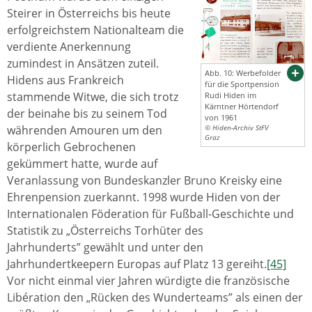
Steirer in Österreichs bis heute
erfolgreichstem Nationalteam die
verdiente Anerkennung
zumindest in Ansätzen zuteil.
Abb. 10: Werbefolder
Hidens aus Frankreich
für die Sportpension
stammende Witwe, die sich trotz
Rudi Hiden im
Kärntner Hörtendorf
der beinahe bis zu seinem Tod
von 1961
währenden Amouren um den
© Hiden-Archiv StFV
Graz
körperlich Gebrochenen
gekümmert hatte, wurde auf
Veranlassung von Bundeskanzler Bruno Kreisky eine
Ehrenpension zuerkannt. 1998 wurde Hiden von der
Internationalen Föderation für Fußball-Geschichte und
Statistik zu „Österreichs Torhüter des
Jahrhunderts” gewählt und unter den
Jahrhundertkeepern Europas auf Platz 13 gereiht.
[45]
Vor nicht einmal vier Jahren würdigte die französische
Libération den „Rücken des Wunderteams” als einen der