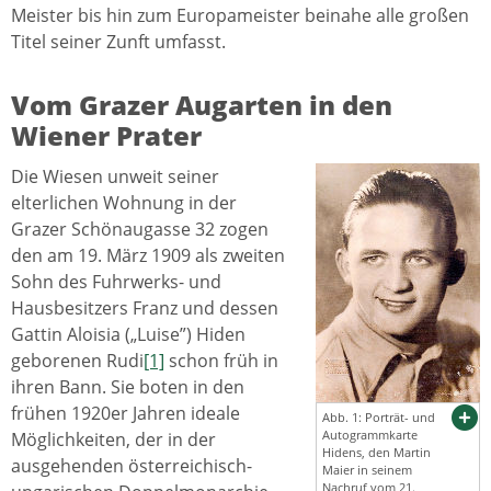
Meister bis hin zum Europameister beinahe alle großen
Titel seiner Zunft umfasst.
Vom Grazer Augarten in den
Wiener Prater
Die Wiesen unweit seiner
elterlichen Wohnung in der
Grazer Schönaugasse 32 zogen
den am 19. März 1909 als zweiten
Sohn des Fuhrwerks- und
Hausbesitzers Franz und dessen
Gattin Aloisia („Luise”) Hiden
geborenen Rudi
[1]
schon früh in
ihren Bann. Sie boten in den
frühen 1920er Jahren ideale
Abb. 1: Porträt- und
Autogrammkarte
Möglichkeiten, der in der
Hidens, den Martin
ausgehenden österreichisch-
Maier in seinem
Nachruf vom 21.