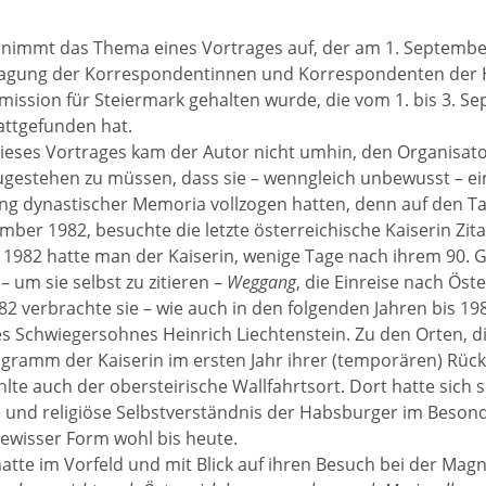
 nimmt das Thema eines Vortrages auf, der am 1. Septemb
stagung der Korrespondentinnen und Korrespondenten der 
ssion für Steiermark gehalten wurde, die vom 1. bis 3. Se
tattgefunden hat.
dieses Vortrages kam der Autor nicht umhin, den Organisato
ugestehen zu müssen, dass sie – wenngleich unbewusst – e
g dynastischer Memoria vollzogen hatten, denn auf den Ta
mber 1982, besuchte die letzte österreichische Kaiserin Zita 
 1982 hatte man der Kaiserin, wenige Tage nach ihrem 90. 
 um sie selbst zu zitieren –
Weggang
, die Einreise nach Öst
 verbrachte sie – wie auch in den folgenden Jahren bis 19
es Schwiegersohnes Heinrich Liechtenstein. Zu den Orten, d
ramm der Kaiserin im ersten Jahr ihrer (temporären) Rück
lte auch der obersteirische Wallfahrtsort. Dort hatte sich s
 und religiöse Selbstverständnis der Habsburger im Besond
 gewisser Form wohl bis heute.
 hatte im Vorfeld und mit Blick auf ihren Besuch bei der Mag