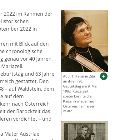
er 2022 im Rahmen der
Historischen
ptember 2022 in
ren mit Blick auf den
ine chronologische
g genau vor 40 Jahren,
Mariazell.
Geburtstag und 63 Jahre
Abb. 1: Kaiserin Zita
erreich gestattet. Den
an ihrem 90.
Geburtstag am 9. Mai
88 – auf Waldstein, dem
1982. Kurze Zeit
ie auf dem
später konnte die
Kaiserin wieder nach
kehr nach Österreich
Österreich einreisen.
eit der Barockzeit das
© StLA
eren verdichtet – und
na Mater Austriae