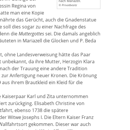
nach Mariazell.
essin Regina von
© Privatbesitz
atte man eine Kopie
s nährte das Gerücht, auch die Gnadenstatue
 soll dies sogar zu einer Nachfrage des
 denn die
Muttergottes
sei. Die damals angeblich
uteten in Mariazell die Glocken und P. Beda
t, ohne Landesverweisung hätte das Paar
ht unbekannt, da ihre Mutter, Herzogin Klara
 nach der Trauung eine andere Tradition
g zur Anfertigung neuer Kronen. Die Krönung
 aus ihrem Brautkleid ein Kleid für die
tere Kaiserpaar Karl und Zita unternommen
ert zurückging. Elisabeth Christine von
tfahrt, ebenso 1738 die spätere
er Witwe Josephs I. Die Eltern Kaiser Franz
n Wallfahrtsort gekommen. Dieser war auch