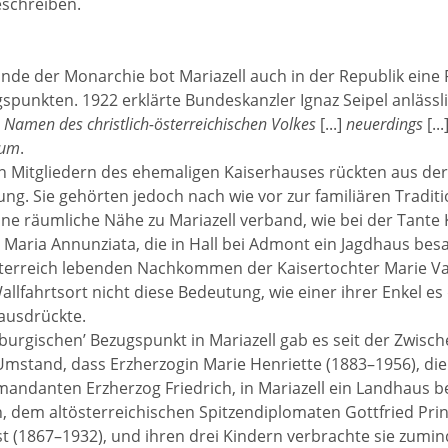
eschreiben.
de der Monarchie bot Mariazell auch in der Republik eine 
punkten. 1922 erklärte Bundeskanzler Ignaz Seipel anlässli
 Namen des christlich-österreichischen Volkes
[...]
neuerdings
[...
tum
.
 Mitgliedern des ehemaligen Kaiserhauses rückten aus der 
. Sie gehörten jedoch nach wie vor zur familiären Traditi
eine räumliche Nähe zu Mariazell verband, wie bei der Tante K
 Maria Annunziata, die in Hall bei Admont ein Jagdhaus besa
terreich lebenden Nachkommen der Kaisertochter Marie Val
Wallfahrtsort nicht diese Bedeutung, wie einer ihrer Enkel e
ausdrückte.
burgischen’ Bezugspunkt in Mariazell gab es seit der Zwische
mstand, dass Erzherzogin Marie Henriette (1883–1956), die
ndanten Erzherzog Friedrich, in Mariazell ein Landhaus 
 dem altösterreichischen Spitzendiplomaten Gottfried Pri
rst (1867–1932), und ihren drei Kindern verbrachte sie zumin