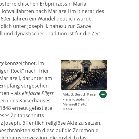
österreichischen Erbprinzessin Maria
 Hofwallfahrten nach Mariazell im Itinerar des
760er-Jahren ein Wandel deutlich wurde:
lich unter Joseph II. nahezu zur Gänze
 und dynastischer Tradition ist für die Zeit
 gekennzeichnet. Im
igen Rock” nach Trier
ariazell, darunter am
er Empfang vorgesehen
ten – als
einfache Pilger
Abb. 3: Besuch Kaiser
Franz Josephs in
dern des Kaiserhauses
Mariazell (1910)
1848 erneut gefestigte
© StLA
ses Zeitabschnitts.
 Joseph, öffentlich religiöse Akte zu setzen,
beschränkten sich diese auf die Zeremonie
ichnamsprozession, die zugleich das