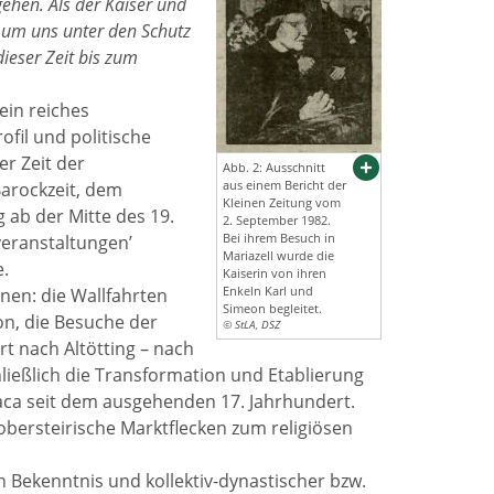
ehen. Als der Kaiser und
l, um uns unter den Schutz
dieser Zeit bis zum
ein reiches
ofil und politische
r Zeit der
Abb. 2: Ausschnitt
aus einem Bericht der
arockzeit, dem
Kleinen Zeitung vom
 ab der Mitte des 19.
2. September 1982.
Bei ihrem Besuch in
veranstaltungen’
Mariazell wurde die
.
Kaiserin von ihren
Enkeln Karl und
nen: die Wallfahrten
Simeon begleitet.
n, die Besuche der
© StLA, DSZ
rt nach Altötting – nach
ließlich die Transformation und Etablierung
iaca seit dem ausgehenden 17. Jahrhundert.
obersteirische Marktflecken zum religiösen
Bekenntnis und kollektiv-dynastischer bzw.