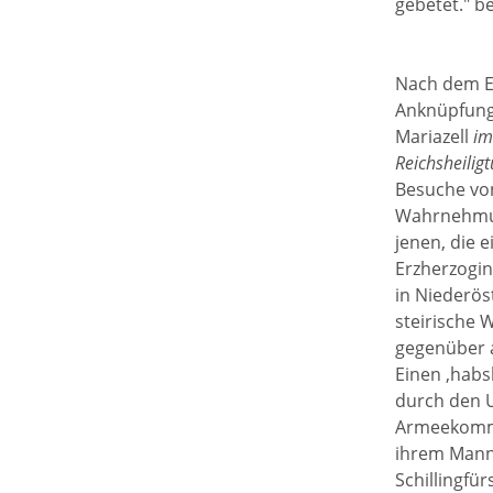
gebetet." b
Nach dem En
Anknüpfungs
Mariazell
im
Reichsheilig
Besuche von
Wahrnehmung
jenen, die 
Erzherzogin
in Niederös
steirische 
gegenüber 
Einen ‚habs
durch den U
Armeekomma
ihrem Mann,
Schillingfü