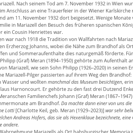
ariazell. Nach seinem Tod am 7. November 1932 in Wien wur
m Anschluss an eine Trauerfeier in der Wiener Karlskirche 
und am 11. November 1932 dort beigesetzt. Wenige Monate
amilie in Mariazell den Besuch des früheren spanischen König
er ein Cousin Henriettes war.
 war nach 1918 die Tradition von Wallfahrten nach Mariaze
 Erzherzog Johanns, wobei die Nähe zum Brandhof als Or
ffen und Sommeraufenthalte dies naturgemäß förderte. Für
 Philipp (Graf) Meran (1894–1950) gehörte zum Aufenthalt 
von Mariazell, wie sein Sohn Philipp (1926–2020) in seinen E
 Mariazell-Pilger passierten auf ihrem Weg den Brandhof:
 Wasser und wollten
manchmal das Museum
besichtigen
, eri
laus Harnoncourt. Er gehörte zu den fast drei Dutzend Enk
eranschen Familienchefs Johann (Graf) Meran (1867–1947)
ommermonate am Brandhof.
Da machte dann einer von uns die
e Lotti
[Charlotte Keil, geb. Meran (1929–2023)]
war sehr beli
lchen Andreas Hofers, das sie als Hexenklaue bezeichnete, eine 
e andere.
 Wahrnehmung Mariazells als Ort habsburgischer Memoria i