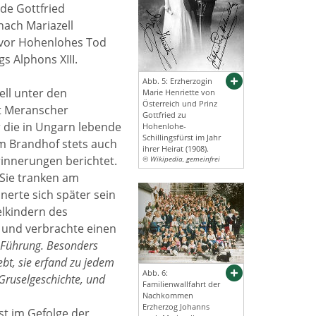
de Gottfried
nach Mariazell
 vor Hohenlohes Tod
s Alphons XIII.
Abb. 5: Erzherzogin
ll unter den
Marie Henriette von
Österreich und Prinz
t Meranscher
Gottfried zu
 die in Ungarn lebende
Hohenlohe-
Schillingsfürst im Jahr
am Brandhof stets auch
ihrer Heirat (1908).
rinnerungen berichtet.
© Wikipedia, gemeinfrei
 Sie tranken am
nnerte sich später sein
elkindern des
 und verbrachte einen
 Führung. Besonders
ebt, sie erfand zu jedem
Abb. 6:
Gruselgeschichte, und
Familienwallfahrt der
Nachkommen
Erzherzog Johanns
st im Gefolge der