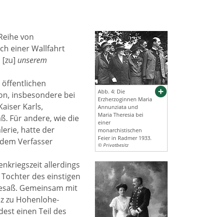
Reihe von
ch einer Wallfahrt
] [zu]
unserem
öffentlichen
Abb. 4: Die
on, insbesondere bei
Erzherzoginnen Maria
aiser Karls,
Annunziata und
Maria Theresia bei
ß. Für andere, wie die
einer
erie, hatte der
monarchistischen
Feier in Radmer 1933.
s dem Verfasser
© Privatbesitz
nkriegszeit allerdings
 Tochter des einstigen
besaß. Gemeinsam mit
nz zu Hohenlohe-
dest einen Teil des