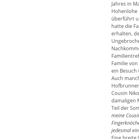
Jahres in M
Hohenlohe i
überführt 
hatte die F
erhalten, d
Ungebrochen
Nachkommen
Familientre
Familie von
ein Besuch 
Auch manche
Hofbrunnen
Cousin Niko
damaligen M
Teil der S
meine Cousin
Fingerknöche
jedesmal ein
Eine breite