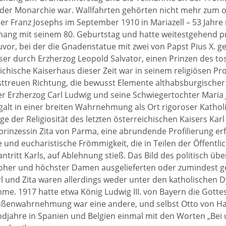
der Monarchie war. Wallfahrten gehörten nicht mehr zum off
er Franz Josephs im September 1910 in Mariazell – 53 Jahre
g mit seinem 80. Geburtstag und hatte weitestgehend priv
zuvor, bei der die Gnadenstatue mit zwei von Papst Pius X. 
iser durch Erzherzog Leopold Salvator, einen Prinzen des to
chische Kaiserhaus dieser Zeit war in seinem religiösen Profi
ttreuen Richtung, die bewusst Elemente althabsburgischer
r Erzherzog Carl Ludwig und seine Schwiegertochter Maria
galt in einer breiten Wahrnehmung als Ort rigoroser Katholiz
e der Religiosität des letzten österreichischen Kaisers Karl
inzessin Zita von Parma, eine abrundende Profilierung er
 und eucharistische Frömmigkeit, die in Teilen der Öffentl
tritt Karls, auf Ablehnung stieß. Das Bild des politisch übe
oher und höchster Damen ausgelieferten oder zumindest g
l und Zita waren allerdings weder unter den katholischen Dy
me. 1917 hatte etwa König Ludwig III. von Bayern die Gotte
ußenwahrnehmung war eine andere, und selbst Otto von Hab
ndjahre in Spanien und Belgien einmal mit den Worten „Bei 