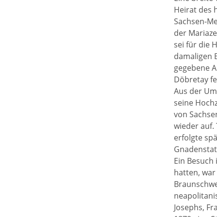
Heirat des 
Sachsen-Mei
der Mariaze
sei für die
damaligen B
gegebene A
Döbretay fe
Aus der Umg
seine Hochz
von Sachsen
wieder auf.
erfolgte spä
Gnadenstatu
Ein Besuch 
hatten, war
Braunschwei
neapolitani
Josephs, Fr