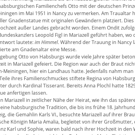
habsburgischen Familienchefs Otto mit der deutschen Prinz
ningen im Mai 1951 in Nancy zu vermerken. Am Traualtar h
ller Gnadenstatue mit originalen Gewändern platziert. Die
 Hochzeit außer Landes gebracht worden. Einem Ondit zufolge
undeskanzlers Leopold Figl in Mariazell geführt haben, wo
ntwort lautete:
im Himmel
. Während der Trauung in Nancy lä
ierte am Gnadenaltar eine Messe.
ebung Otto von Habsburgs wurde viele Jahre später beton
eit in Mariazell gefeiert. Die Region war auch der Braut nic
-Meiningen, hier ein Landhaus hatte. Jedenfalls nahm man
 Teile ihres Familienschmuckes stiftete Regina von Habsbur
ter durch Kardinal Tisserant. Bereits Anna Plochl hatte 1829
e anfertigen lassen.
in Mariazell in zeitlicher Nähe der Heirat, wie ihn das spä
 eine habsburgische Tradition, die bis ins frühe 18. Jahrhund
g, die Gemahlin Karls VI., besuchte Mariazell auf ihrer Brau
sche Königin Maria Amalia, begleitet von ihrer Großmutter, d
anz Karl und Sophie, waren bald nach ihrer Hochzeit in de