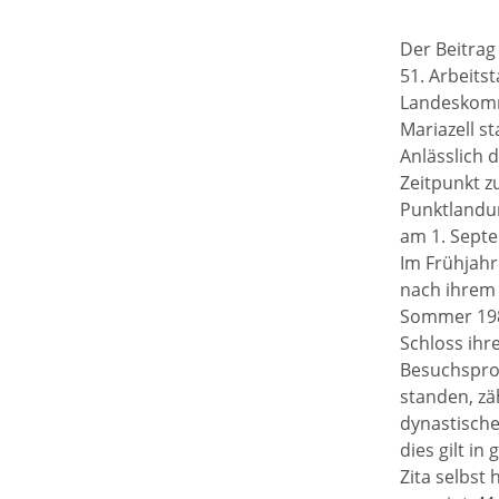
Der Beitrag
51. Arbeit
Landeskommi
Mariazell s
Anlässlich 
Zeitpunkt z
Punktlandun
am 1. Septe
Im Frühjahr
nach ihrem –
Sommer 1982
Schloss ihr
Besuchsprog
standen, zäh
dynastische
dies gilt in
Zita selbst