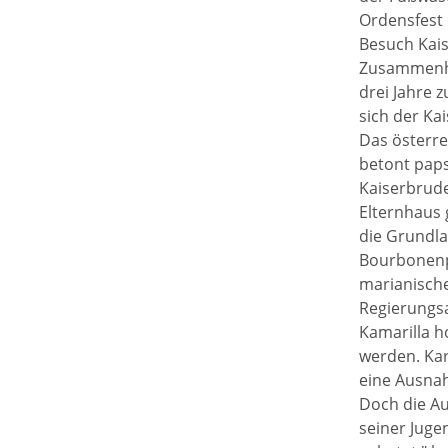
Ordensfest 
Besuch Kais
Zusammenhan
drei Jahre 
sich der Ka
Das österrei
betont paps
Kaiserbrude
Elternhaus 
die Grundlag
Bourbonenpr
marianische
Regierungsan
Kamarilla h
werden. Kar
eine Ausnah
Doch die A
seiner Juge