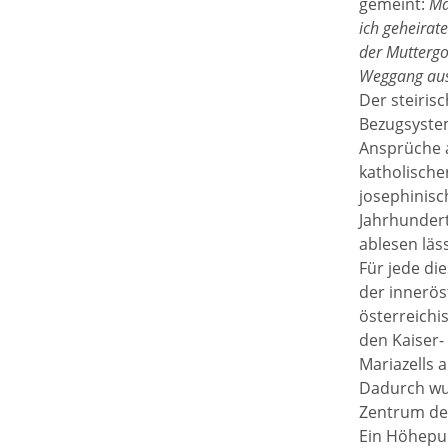
gemeint:
Ma
ich geheirate
der Muttergot
Weggang aus 
Der steiris
Bezugsystem
Ansprüche a
katholische
josephinisc
Jahrhundert
ablesen läs
Für jede di
der innerös
österreichis
den Kaiser-
Mariazells 
Dadurch wur
Zentrum des
Ein Höhepun