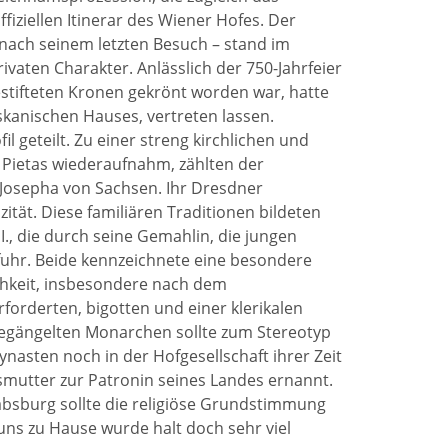
iziellen Itinerar des Wiener Hofes. Der
 nach seinem letzten Besuch – stand im
aten Charakter. Anlässlich der 750-Jahrfeier
gestifteten Kronen gekrönt worden war, hatte
skanischen Hauses, vertreten lassen.
l geteilt. Zu einer streng kirchlichen und
 Pietas wiederaufnahm, zählten der
 Josepha von Sachsen. Ihr Dresdner
ität. Diese familiären Traditionen bildeten
 I., die durch seine Gemahlin, die jungen
fuhr. Beide kennzeichnete eine besondere
ichkeit, insbesondere nach dem
rforderten, bigotten und einer klerikalen
egängelten Monarchen sollte zum Stereotyp
nasten noch in der Hofgesellschaft ihrer Zeit
smutter zur Patronin seines Landes ernannt.
sburg sollte die religiöse Grundstimmung
uns zu Hause wurde halt doch sehr viel