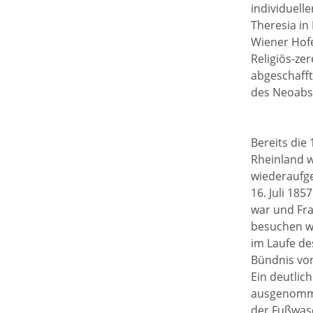
individuell
Theresia in 
Wiener Hofe
Religiös-ze
abgeschafft
des Neoabs
Bereits die
Rheinland w
wiederaufge
16. Juli 18
war und Fra
besuchen wo
im Laufe de
Bündnis von
Ein deutlich
ausgenommen
der Fußwas