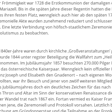
er Frömmigkeit war 1728 die Erstkommunion der damaligen 
Mariazell. Bis in die späten Jahre dieser Regentin hatten die
s ihren festen Platz, wenngleich auch hier ab den späten 1
remonielle Akte wurden zunehmend reduziert und schlussend
. Eine letzte Verbindung von höfisch-staatlichem Zeremoniell
olutismus zu beobachten.
 1840er-Jahre waren durch kirchliche ‚Großveranstaltungen’
urde 1844 unter regster Beteiligung die Wallfahrt zum „Heil
nommen. Im Jubiläumsjahr 1857 besuchten 270.000 Pilger M
57 das österreichische Kaiserpaar. Wenngleich kein offiziell
nz Joseph und Elisabeth den Gnadenort – nach eigenen Wor
llten, war ihr Besuch und jener von zwölf weiteren Mitglie
s Jubiläumsjahres doch ein deutliches Zeichen für das nach 
 Thron und Altar im Sinn der konservativen Renaissance die
er Wandel trat nach 1867 ein. Fortan vermied es Kaiser Franz
 jene, die Zeremoniell und Protokoll vorsahen. Letztlich 
chung am Gründonnerstag und die Teilnahme an der Fronle