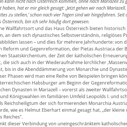
n kann nicht nach Österreich kommen, ohne nach Mariazell zu g
t haben, hat er mir gleich gesagt: ‚Jetzt gehen wir nach Mariazel
tes zu stellen,’ schon nach vier Tagen sind wir hingefahren. Seit 
Österreich, bin ich sehr häufig dort gewesen.
che Wallfahrtsort und das Haus Österreich bieten historisch 
, an dem sich dynastisches Selbstverständnis, religiöses Pr
bbilden lassen – und dies für mehrere Jahrhunderte: von de
n Reform und Gegenreformation, der Pietas Austriaca der B
hen Staatskirchentum, der Zeit der katholischen Erneuerung
, die sich auch in der Wiederaufnahme kirchlicher ‚Massen
st, bis in die Abenddämmerung von Monarchie und Dynastie
eser Phasen wird man eine Reihe von Beispielen bringen kön
terreichischen Habsburger am Beginn der Gegenreformatio
chen Dynasten in Mariazell – vorerst als zweiter Wallfahrtso
 und Königswahlen im familiären Umfeld Leopolds I. und sch
als Reichsheiligtum der sich formierenden Monarchia Austr
de, wie es Helmut Eberhart einmal gesagt hat, „der kleine 
 Reiches”.
kt dieser Verbindung von uneingeschränktem katholischen 