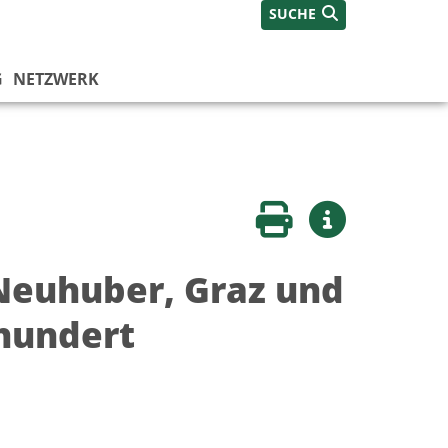
SUCHE
G
NETZWERK
Seite drucken
Weitere Infos
Neuhuber, Graz und
rhundert