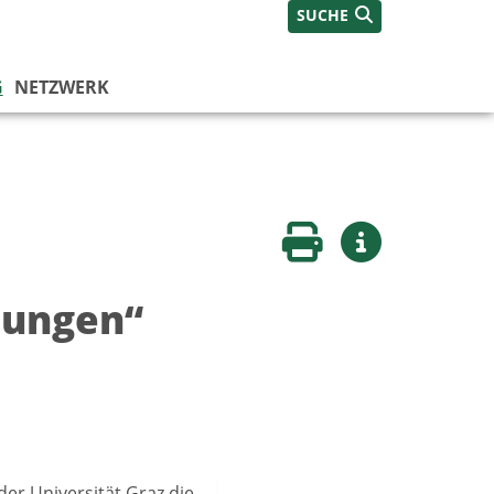
SUCHE
G
NETZWERK
Seite drucken
Weitere Infos
tungen“
er Universität Graz die