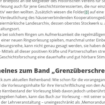
er Briefpost an die Mitglieder des Historischen Vereins für 
rlesung auch für jene Geschichtsinteressierten, die nur ei
tiv’ werden wollten. Zusätzlich wiesen die Folder
[8]
auf eine
 Verdeutlichung des häuserverbindenden Kooperationsgeda
eiermärkische Landesarchiv, dessen oberstes Stockwerk u. a
altungsort.
le bei solchem Ringen um Aufmerksamkeit die regelmäßige
einer neuen Ringvorlesung spielten, manchmal unter Einb
lesungsreihe, kann nicht genau gesagt werden, sie haben de
 Mittels all dieser positiven Kräfte und Partnerschaften st
Geschichtsforschung eine dauerhafte und gut hörbare Stim
eines zum Band „Grenzüberschre
k zum aktuellen Reihenband: Wie schon für die vorangega
die Vorlesungsinhalte für ihre Verschriftlichung von den Au
 Kernbestand der Vorlesung blieb davon jedoch unberührt
gegeben haben, kann das Buch zur Vorlesung – mit seiner
 der Lehrveranstaltung – uneingeschränkt als ‚Memorandum