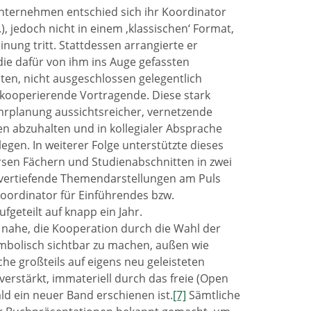
Unternehmen entschied sich ihr Koordinator
, jedoch nicht in einem ‚klassischen‘ Format,
inung tritt. Stattdessen arrangierte er
ie dafür von ihm ins Auge gefassten
ten, nicht ausgeschlossen gelegentlich
 kooperierende Vortragende. Diese stark
ehrplanung aussichtsreicher, vernetzende
en abzuhalten und in kollegialer Absprache
egen. In weiterer Folge unterstützte dieses
rsen Fächern und Studienabschnitten in zwei
 vertiefende Themendarstellungen am Puls
Koordinator für Einführendes bzw.
fgeteilt auf knapp ein Jahr.
 nahe, die Kooperation durch die Wahl der
ymbolisch sichtbar zu machen, außen wie
he großteils auf eigens neu geleisteten
erstärkt, immateriell durch das freie (Open
d ein neuer Band erschienen ist.
[7]
Sämtliche