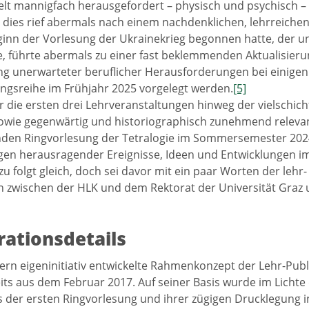
elt mannigfach herausgefordert – physisch und psychisch – 
dies rief abermals nach einem nachdenklichen, lehrreichen 
ginn der Vorlesung der Ukrainekrieg begonnen hatte, der u
e, führte abermals zu einer fast beklemmenden Aktualisie
 unerwarteter beruflicher Herausforderungen bei einigen 
ngsreihe im Frühjahr 2025 vorgelegt werden.
[5]
r die ersten drei Lehrveranstaltungen hinweg der vielschicht
owie gegenwärtig und historiographisch zunehmend relevant 
den Ringvorlesung der Tetralogie im Sommersemester 2024
en herausragender Ereignisse, Ideen und Entwicklungen im
u folgt gleich, doch sei davor mit ein paar Worten der leh
 zwischen der HLK und dem Rektorat der Universität Graz
ationsdetails
ern eigeninitiativ entwickelte Rahmenkonzept der Lehr‑Pub
eits aus dem Februar 2017. Auf seiner Basis wurde im Lichte
 der ersten Ringvorlesung und ihrer zügigen Drucklegung 