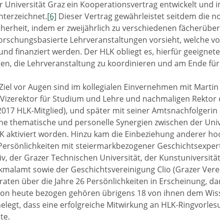
r Universität Graz ein Kooperationsvertrag entwickelt und 
nterzeichnet.
[6]
Dieser Vertrag gewährleistet seitdem die 
herheit, indem er zweijährlich zu verschiedenen fächerüb
orschungsbasierte Lehrveranstaltungen vorsieht, welche vo
nd finanziert werden. Der HLK obliegt es, hierfür geeigne
en, die Lehrveranstaltung zu koordinieren und am Ende fü
Ziel vor Augen sind im kollegialen Einvernehmen mit Marti
Vizerektor für Studium und Lehre und nachmaligen Rektor d
 2017 HLK-Mitglied), und später mit seiner Amtsnachfolgerin 
e thematische und personelle Synergien zwischen der Univer
 aktiviert worden. Hinzu kam die Einbeziehung anderer hoch
ersönlichkeiten mit steiermarkbezogener Geschichtsexper
v, der Grazer Technischen Universität, der Kunstuniversit
alamt sowie der Geschichtsvereinigung Clio (Grazer Verein
raten über die Jahre 26 Persönlichkeiten in Erscheinung, dar
on heute bezogen gehören übrigens 18 von ihnen dem Wiss
helegt, dass eine erfolgreiche Mitwirkung an HLK-Ringvorle
te.