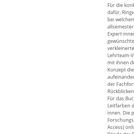
Für die kon
dafür, Ring
bei welchem
allsemester
Expert·inne
gewünschte 
verkleinert
Lehrteam-V
mit ihnen d
Konzept die
aufeinander
der Fachfor
Rückblicken
Für das Buc
Leitfarben 
innen. Die 
Forschungsa
Access) onl