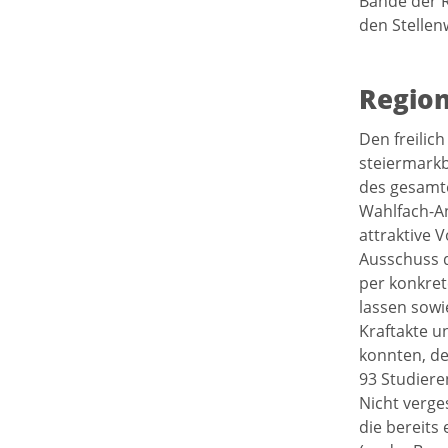
Bände der 
den Stellen
Region
Den freilic
steiermarkb
des gesamte
Wahlfach-An
attraktive 
Ausschuss d
per konkret
lassen sowi
Kraftakte u
konnten, de
93 Studiere
Nicht verge
die bereits