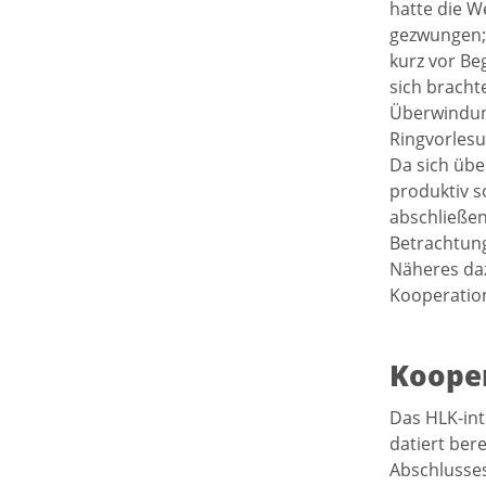
hatte die W
gezwungen; 
kurz vor Be
sich bracht
Überwindung
Ringvorlesu
Da sich übe
produktiv s
abschließen
Betrachtung
Näheres daz
Kooperation
Kooper
Das HLK-int
datiert ber
Abschlusses