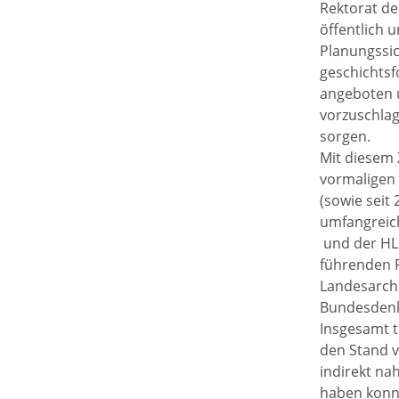
Rektorat de
öffentlich u
Planungssic
geschichtsf
angeboten u
vorzuschlag
sorgen.
Mit diesem 
vormaligen 
(sowie seit
umfangreich
und der HLK
führenden P
Landesarchi
Bundesdenkm
Insgesamt t
den Stand v
indirekt na
haben konn