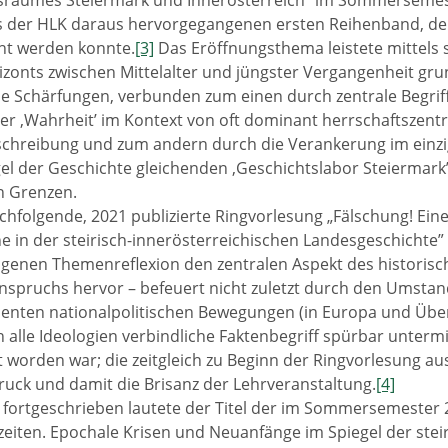
sraumes Steiermark und Innerösterreich” im Sommersemes
 der HLK daraus hervorgegangenen ersten Reihenband, der
cht werden konnte.
[3]
Das Eröffnungsthema leistete mittels s
izonts zwischen Mittelalter und jüngster Vergangenheit gr
 Schärfungen, verbunden zum einen durch zentrale Begriffe
der ‚Wahrheit’ im Kontext von oft dominant herrschaftszentr
chreibung und zum andern durch die Verankerung im einzi
el der Geschichte gleichenden ‚Geschichtslabor Steiermark
n Grenzen.
chfolgende, 2021 publizierte Ringvorlesung „Fälschung! Ein
 in der steirisch-innerösterreichischen Landesgeschichte”
enen Themenreflexion den zentralen Aspekt des historisch
spruchs hervor – befeuert nicht zuletzt durch den Umstan
ulenten nationalpolitischen Bewegungen (in Europa und Über
 alle Ideologien verbindliche Faktenbegriff spürbar untermin
rt worden war; die zeitgleich zu Beginn der Ringvorlesung
ruck und damit die Brisanz der Lehrveranstaltung.
[4]
h fortgeschrieben lautete der Titel der im Sommersemeste
iten. Epochale Krisen und Neuanfänge im Spiegel der stei