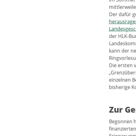
mittlerweil
Der dafür ge
herausragen
Landesgesc
der HLK-Buc
Landeskommi
kann der ne
Ringvorlesu
Die ersten 
„Grenzübers
einzelnen B
bisherige K
Zur Ge
Begonnen ha
finanzierte