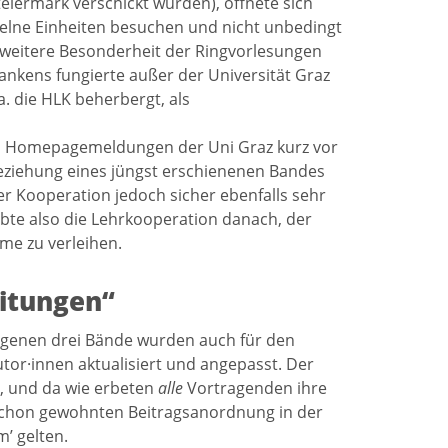
Steiermark verschickt wurden), öffnete sich
nzelne Einheiten besuchen und nicht unbedingt
 weitere Besonderheit der Ringvorlesungen
nkens fungierte außer der Universität Graz
. die HLK beherbergt, als
n Homepagemeldungen der Uni Graz kurz vor
eziehung eines jüngst erschienenen Bandes
r Kooperation jedoch sicher ebenfalls sehr
rebte also die Lehrkooperation danach, der
me zu verleihen.
itungen“
ngenen drei Bände wurden auch für den
tor·innen aktualisiert und angepasst. Der
, und da wie erbeten
alle
Vortragenden ihre
 schon gewohnten Beitragsanordnung in der
’ gelten.