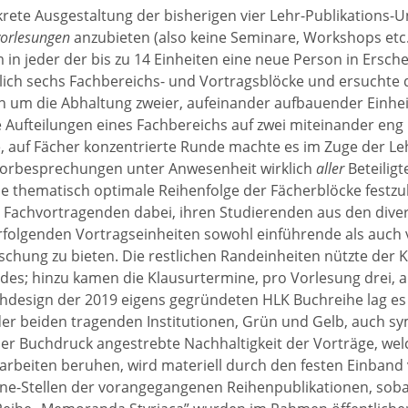
krete Ausgestaltung der bisherigen vier Lehr-Publikations-
vorlesungen
anzubieten (also keine Seminare, Workshops etc.)
 in jeder der bis zu 14 Einheiten eine neue Person in Ersche
lich sechs Fachbereichs‑ und Vortragsblöcke und ersuchte d
n um die Abhaltung zweier, aufeinander aufbauender Einhei
Aufteilungen eines Fachbereichs auf zwei miteinander eng
e, auf Fächer konzentrierte Runde machte es im Zuge der L
orbesprechungen unter Anwesenheit wirklich
aller
Beteiligt
ie thematisch optimale Reihenfolge der Fächerblöcke festzul
 Fachvortragenden dabei, ihren Studierenden aus den dive
folgenden Vortragseinheiten sowohl einführende als auch
schung zu bieten. Die restlichen Randeinheiten nützte der 
des; hinzu kamen die Klausurtermine, pro Vorlesung drei, au
hdesign der 2019 eigens gegründeten HLK Buchreihe lag es
der beiden tragenden Institutionen, Grün und Gelb, auch s
per Buchdruck angestrebte Nachhaltigkeit der Vorträge, welc
rbeiten beruhen, wird materiell durch den festen Einband v
ine-Stellen der vorangegangenen Reihenpublikationen, sobal