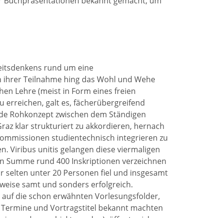
er Buchpräsentationen bekannt gemacht, um
keitsdenkens rund um eine
on ihrer Teilnahme hing das Wohl und Wehe
en Lehre (meist in Form eines freien
rreichen, galt es, fächerübergreifend
ende Rohkonzept zwischen dem Ständigen
az klar strukturiert zu akkordieren, hernach
ommissionen studientechnisch integrieren zu
n. Viribus unitis gelangen diese viermaligen
 in Summe rund 400 Inskriptionen verzeichnen
 selten unter 20 Personen fiel und insgesamt
rweise samt und sonders erfolgreich.
t auf die schon erwähnten Vorlesungsfolder,
e Termine und Vortragstitel bekannt machten