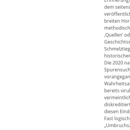
Erinnerung
dem seitens
veröffentli
breiten Hor
methodische
‚Quellen’ o
Geschichtss
Schmelztieg
historische
Die 2020 na
Spurensuche
vorangegang
Wahrheitsan
bereits vir
vermeintlich
diskreditie
diesen Eind
Fast logisc
„Umbruchsze