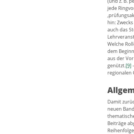
(und z. B. p
jede Ringvo
‚prüfungsak
hin: Zwecks
auch das St
Lehrveranst
Welche Rol
dem Beginn 
aus der Vor
genützt.
[9]
–
regionalen 
Allgem
Damit zurüc
neuen Band 
thematische
Beiträge ab
Reihenfolge