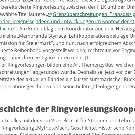
e bereits vierte Ringvorlesung zwischen der HLK und der Uni
wählte Titel lautete „
Grenzüberschreitungen. Transdiszi
der Ereignisse, Ideen und Entwicklungen im Kontext der st
hichte
”. Am Ende oblag dem Koordinator auch die Herausg
hreihe „Memoranda Styriaca. Lehrkooperationsbeiträge Uni
ssion für Steiermark”, und nun, nach erfolgreichem Absch
ueste Reihenband vorgestellt werden, rechtzeitig vor Begin
ng – aber dazu erst ganz unten mehr.
[1]
vier Ringvorlesungen bilden eine Art Themenzyklus, welch
chreitungen” abgerundet wurde. Deshalb sei jetzt vor der S
eiträge des aktuellen Bandes ein kurzer summarischer Rück
ooperationsgeschehen und seine tiefere ‚Ideologie’ geboten
schichte der Ringvorlesungskoop
tte alles mit der vom Vizerektorat für Studium und Lehre a
n Ringvorlesung „Mythos.Macht.Geschichte. Historische Kon