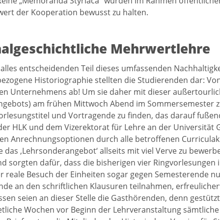
Reihe „Memoranda Styriaca” wurden im Rahmen öffentlich
wert der Kooperation bewusst zu halten.
algeschichtliche Mehrwertlehre
h alles entscheidenden Teil dieses umfassenden Nachhaltig
ezogene Historiographie stellten die Studierenden dar: V
n Unternehmens ab! Um sie daher mit dieser außertourlich
gebots) am frühen Mittwoch Abend im Sommersemester zu e
Vorlesungstitel und Vortragende zu finden, das darauf fuß
er HLK und dem Vizerektorat für Lehre an der Universität Gr
en Anrechnungsoptionen durch alle betroffenen Curriculak
e das ‚Lehrsonderangebot‘ allseits mit viel Verve zu bewerbe
nd sorgten dafür, dass die bisherigen vier Ringvorlesungen
r reale Besuch der Einheiten sogar gegen Semesterende nur
nde an den schriftlichen Klausuren teilnahmen, erfreuliche
ssen seien an dieser Stelle die Gasthörenden, denn gestütz
 etliche Wochen vor Beginn der Lehrveranstaltung sämtlich