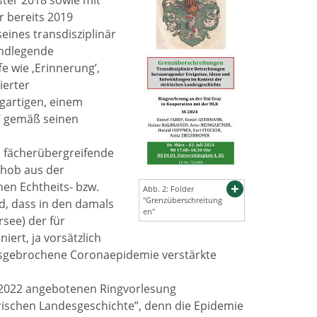
ter 2018 sowie mit
 bereits 2019
eines transdisziplinär
undlegende
 wie ‚Erinnerung’,
ierter
gartigen, einem
’ gemäß seinen
e fächerübergreifende
 hob aus der
en Echtheits‑ bzw.
Abb. 2: Folder
"Grenzüberschreitung
d, dass in den damals
en"
see) der für
iert, ja vorsätzlich
 ausgebrochene Coronaepidemie verstärkte
r 2022 angebotenen Ringvorlesung
rischen Landesgeschichte”, denn die Epidemie