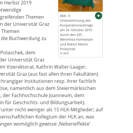
im Herbst 2019
notwendige
Abb. 3:
ergreifenden Themen
Unterzeichnung des
n der Universität Graz
Kooperationsvertrags
am 24. Oktober 2019
te Themen
durch den GfS
r die Buchwerdung zu
Wernfried Hofmeister
und Rektor Martin
Polaschek
n Polaschek, dem
© HLK
er Universität Graz
im Vizerektorat, Kathrin Walter-Laager,
sität Graz (aus fast allen ihren Fakultäten)
rangiger Institutionen resp. ihrer fachlich
tise, namentlich aus dem Steiermärkischen
ät, der Fachhochschule Joanneum, dem
 für Geschichts- und Bildungsarbeit).
unter nicht weniger als 15 HLK-Mitglieder; auf
enschaftlichen Kollegium der HLK an, was
sungen womöglich gewisse ‚Nebeneffekte’