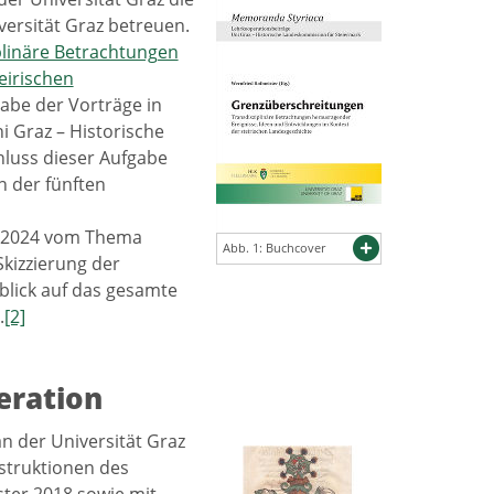
versität Graz betreuen.
plinäre Betrachtungen
eirischen
abe der Vorträge in
 Graz – Historische
luss dieser Aufgabe
n der fünften
er 2024 vom Thema
Abb. 1: Buchcover
kizzierung der
blick auf das gesamte
.
[2]
eration
n der Universität Graz
struktionen des