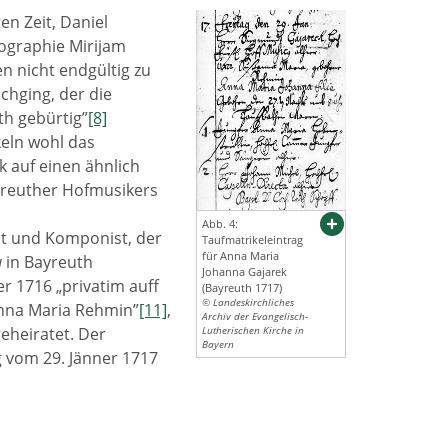
n Zeit, Daniel
ographie Mirijam
n nicht endgültig zu
chging, der die
h gebürtig”
[8]
keln wohl das
k auf einen ähnlich
yreuther Hofmusikers
Abb. 4:
t und Komponist, der
Taufmatrikeleintrag
für Anna Maria
a
in Bayreuth
Johanna Gajarek
r 1716 „privatim auff
(Bayreuth 1717)
© Landeskirchliches
anna Maria Rehmin”
[11]
,
Archiv der Evangelisch-
eheiratet. Der
Lutherischen Kirche in
Bayern
g vom 29. Jänner 1717