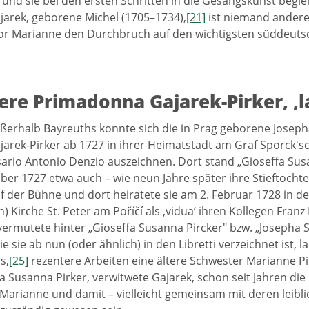
nd sie bei den ersten Schritten in die Gesangskunst beglei
arek, geborene Michel (1705–1734),
[21]
ist niemand anderes 
vor Marianne den Durchbruch auf den wichtigsten süddeut
tere Primadonna Gajarek-Pirker, ‚l
ßerhalb Bayreuths konnte sich die in Prag geborene Josep
arek-Pirker ab 1727 in ihrer Heimatstadt am Graf Sporck's
rio Antonio Denzio auszeichnen. Dort stand „Gioseffa Sus
ber 1727 etwa auch – wie neun Jahre später ihre Stieftochter
f der Bühne und dort heiratete sie am 2. Februar 1728 in de
) Kirche St. Peter am Poříčí als ‚vidua‘ ihren Kollegen Franz 
ermutete hinter „Gioseffa Susanna Pircker" bzw. „Josepha 
wie sie ab nun (oder ähnlich) in den Libretti verzeichnet ist,
s,
[25]
rezentere Arbeiten eine ältere Schwester Marianne Pi
a Susanna Pirker, verwitwete Gajarek, schon seit Jahren die
 Marianne und damit – vielleicht gemeinsam mit deren leiblic