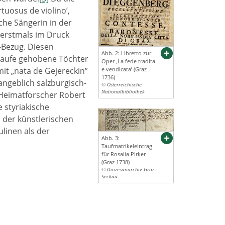
tuosus de violino’,
che Sängerin in der
 erstmals im Druck
-Bezug. Diesen
Abb. 2: Libretto zur
r Taufe gehobene Töchter
Oper ‚La fede tradita
it „nata de Gejereckin”
e vendicata’ (Graz
1736)
angeblich salzburgisch-
© Österreichische
Nationalbibliothek
 Heimatforscher Robert
 styriakische
 der künstlerischen
ulinen als der
Abb. 3:
Taufmatrikeleintrag
für Rosalia Pirker
(Graz 1738)
© Diözesanarchiv Graz-
Seckau