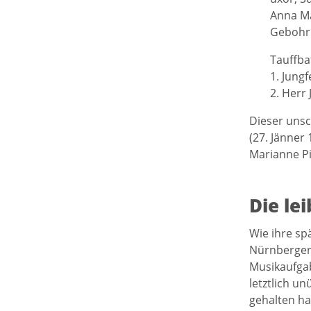
Anna Ma
Gebohrn
Tauffba
1. Jung
2. Herr 
Dieser unsc
(27. Jänner
Marianne Pi
Die le
Wie ihre sp
Nürnbergeri
Musikaufgab
letztlich u
gehalten ha