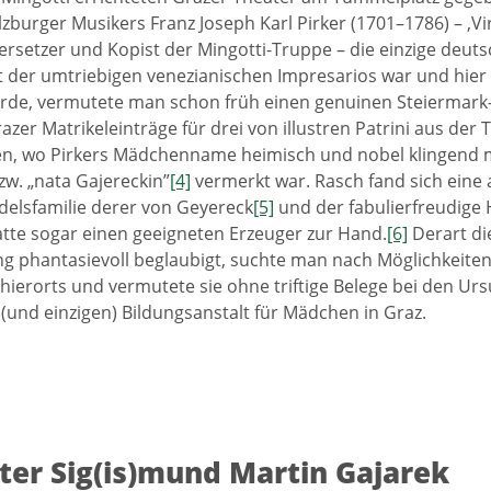
zburger Musikers Franz Joseph Karl Pirker (1701–1786) – ‚Vir
ersetzer und Kopist der Mingotti-Truppe – die einzige deuts
t der umtriebigen venezianischen Impresarios war und hier
rde, vermutete man schon früh einen genuinen Steiermark
azer Matrikeleinträge für drei von illustren Patrini aus de
en, wo Pirkers Mädchenname heimisch und nobel klingend m
bzw. „nata Gajereckin”
[4]
vermerkt war. Rasch fand sich eine 
Adelsfamilie derer von Geyereck
[5]
und der fabulierfreudige
atte sogar einen geeigneten Erzeuger zur Hand.
[6]
Derart die
phantasievoll beglaubigt, suchte man nach Möglichkeiten
hierorts und vermutete sie ohne triftige Belege bei den Urs
 (und einzigen) Bildungsanstalt für Mädchen in Graz.
ter Sig(is)mund Martin Gajarek