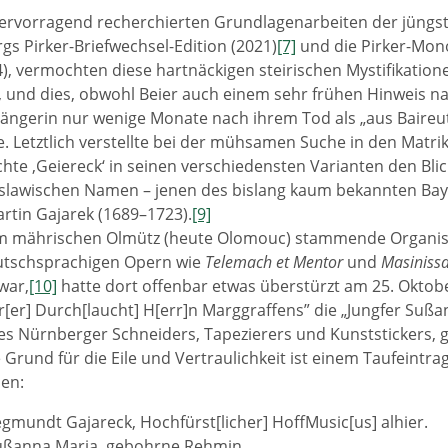
hervorragend recherchierten Grundlagenarbeiten der jüngste
s Pirker-Briefwechsel-Edition (2021)
[7]
und die Pirker-Mon
4), vermochten diese hartnäckigen steirischen Mystifikatione
 und dies, obwohl Beier auch einem sehr frühen Hinweis na
ngerin nur wenige Monate nach ihrem Tod als „aus Baireut
e. Letztlich verstellte bei der mühsamen Suche in den Matri
hte ‚Geiereck‘ in seinen verschiedensten Varianten den Blic
 slawischen Namen – jenen des bislang kaum bekannten Ba
tin Gajarek (1689–1723).
[9]
m mährischen Olmütz (heute Olomouc) stammende Organis
eutschsprachigen Opern wie
Telemach et Mentor
und
Masiniss
war,
[10]
hatte dort offenbar etwas überstürzt am 25. Oktobe
r[er] Durch[laucht] H[err]n Marggraffens” die „Jungfer Suß
es Nürnberger Schneiders, Tapezierers und Kunststickers, g
 Grund für die Eile und Vertraulichkeit ist einem Taufeintra
en:
egmundt Gajareck, Hochfürst[licher] HoffMusic[us] alhier.
ußanna Maria, gebohrne Rehmin.