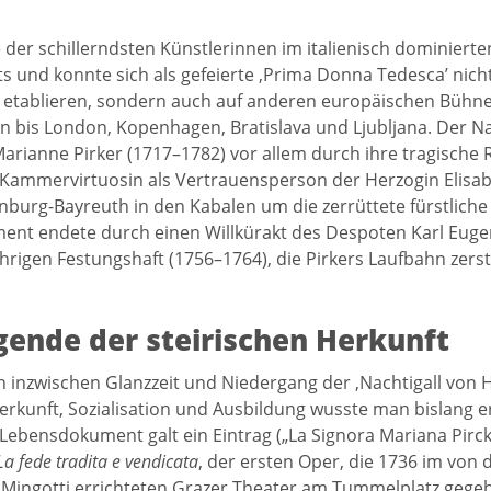
e der schillerndsten Künstlerinnen im italienisch dominiert
s und konnte sich als gefeierte ‚Prima Donna Tedesca’ nich
 etablieren, sondern auch auf anderen europäischen Bühn
 bis London, Kopenhagen, Bratislava und Ljubljana. Der N
Marianne Pirker (1717–1782) vor allem durch ihre tragische 
 Kammervirtuosin als Vertrauensperson der Herzogin Elisab
burg-Bayreuth in den Kabalen um die zerrüttete fürstlich
ent endete durch einen Willkürakt des Despoten Karl Eug
ährigen Festungshaft (1756–1764), die Pirkers Laufbahn zerst
gende der steirischen Herkunft
h inzwischen Glanzzeit und Niedergang der ‚Nachtigall von
Herkunft, Sozialisation und Ausbildung wusste man bislang 
s Lebensdokument galt ein Eintrag („La Signora Mariana Pirc
La fede tradita e vendicata
, der ersten Oper, die 1736 im von
Mingotti errichteten Grazer Theater am Tummelplatz gege