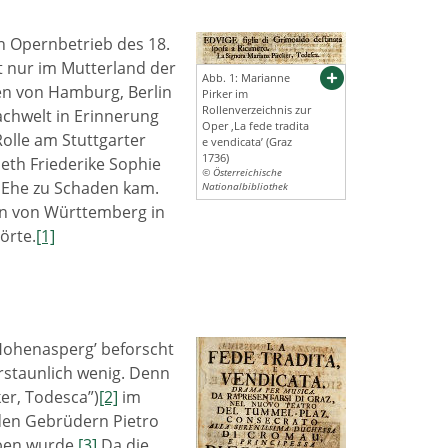
en Opernbetrieb des 18.
t nur im Mutterland der
Abb. 1: Marianne
en von Hamburg, Berlin
Pirker im
Rollenverzeichnis zur
achwelt in Erinnerung
Oper ‚La fede tradita
Rolle am Stuttgarter
e vendicata’ (Graz
1736)
eth Friederike Sophie
© Österreichische
e Ehe zu Schaden kam.
Nationalbibliothek
en von Württemberg in
örte.
[1]
 Hohenasperg’ beforscht
erstaunlich wenig. Denn
ker, Todesca”)
[2]
im
 den Gebrüdern Pietro
ben wurde.
[3]
Da die