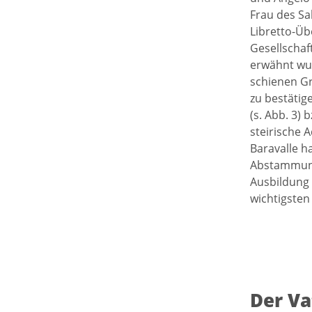
Frau des Sal
Libretto-Üb
Gesellschaf
erwähnt wu
schienen Gr
zu bestätig
(s. Abb. 3) 
steirische 
Baravalle h
Abstammung 
Ausbildung 
wichtigsten
Der Va