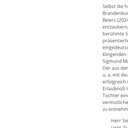
Selbst die 
Brandenburg
Beiers (202
entzaubern,
berühmte Sä
präsentiert
eingedeutsc
klingenden
Sigmund Mar
Der aus de
u. a. mit d
erfolgreich 
Erlaubnüß I
Tochter ein
vermutliche
zu entnehm
Herr Si
uxor, S