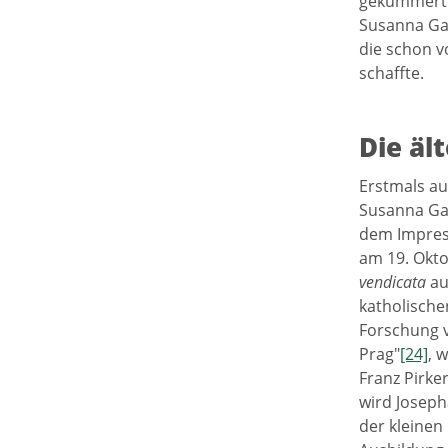
gekümmert u
Susanna Gaj
die schon 
schaffte.
Die äl
Erstmals au
Susanna Gaj
dem Impresa
am 19. Okto
vendicata
au
katholischen
Forschung v
Prag"
[24]
, 
Franz Pirker
wird Joseph
der kleinen