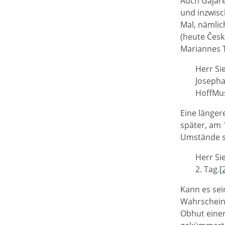
Auch Gajare
und inzwisc
Mal, nämlic
(heute Česk
Mariannes T
Herr Si
Josepha
HoffMus
Eine länger
später, am 
Umstände s
Herr Si
2. Tag.
[
Kann es sei
Wahrscheinl
Obhut einer