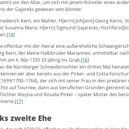
vatim) vor den Altar, um sich mit jenem Künstler eines ande
is der Gajareks gewesen sein könnte:
riederich Kern, ein Mahler, H[errn] Joh[ann] Georg Kerns, S
it Susanna Maria, H[errn] Sigmund Gajarecks, Hochfürst[li
en.
[14]
te offenbar mit der Heirat eine außereheliche Schwangerscha
g Kern, der kleine Halbbruder Mariannes, unmittelbar nach
ihm am 6. Mai 1720 33-jährig ins Grab.
[16]
 die Nürnberger Schneidertochter ein drittes Mal heiratete,
 kennen wir aber bereits aus der Pirker- und Cotta-Forsch
1699/1700–1764), der sich mit seiner Frau in den prekären
chst auf Tournee, dann aus beruflichen Gründen getrennt w
öchter Aloysia und Rosalia Pirker – später Mutter des berü
mmerte.
[17]
ks zweite Ehe