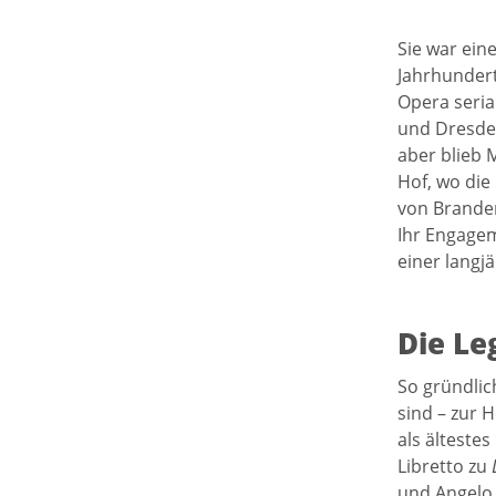
Sie war ein
Jahrhundert
Opera seria
und Dresden
aber blieb 
Hof, wo die
von Branden
Ihr Engagem
einer langj
Die Le
So gründlic
sind – zur 
als älteste
Libretto zu
und Angelo 