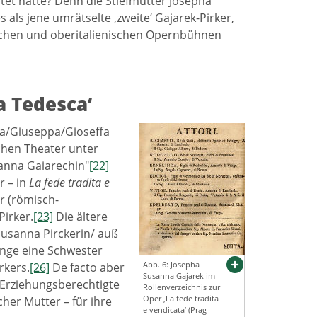
tet hatte? Denn die Stiefmutter Josepha
als jene umrätselte ‚zweite‘ Gajarek-Pirker,
schen und oberitalienischen Opernbühnen
a Tedesca‘
ha/Giuseppa/Gioseffa
chen Theater unter
anna Gaiarechin"
[22]
 – in
La fede tradita e
r (römisch-
Pirker.
[23]
Die ältere
Susanna Pirckerin/ auß
 lange eine Schwester
Abb. 6: Josepha
rkers.
[26]
De facto aber
Susanna Gajarek im
 Erziehungsberechtigte
Rollenverzeichnis zur
Oper ‚La fede tradita
her Mutter – für ihre
e vendicata’ (Prag