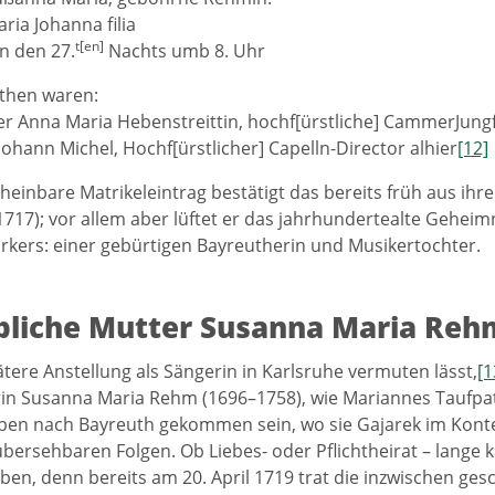
ria Johanna filia
t[en]
 den 27.
Nachts umb 8. Uhr
then waren:
fer Anna Maria Hebenstreittin, hochf[ürstliche] CammerJungf
Johann Michel, Hochf[ürstlicher] Capelln-Director alhier
[12]
heinbare Matrikeleintrag bestätigt das bereits früh aus i
 1717); vor allem aber lüftet er das jahrhundertealte Geh
rkers: einer gebürtigen Bayreutherin und Musikertochter.
ibliche Mutter Susanna Maria Reh
ätere Anstellung als Sängerin in Karlsruhe vermuten lässt,
[1
n Susanna Maria Rehm (1696–1758), wie Mariannes Taufpati
en nach Bayreuth gekommen sein, wo sie Gajarek im Konte
nübersehbaren Folgen. Ob Liebes- oder Pflichtheirat – lange
ben, denn bereits am 20. April 1719 trat die inzwischen ge