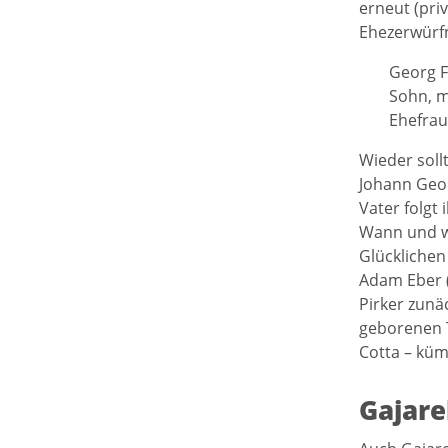
erneut (pri
Ehezerwürfn
Georg F
Sohn, m
Ehefrau
Wieder soll
Johann Geor
Vater folgt 
Wann und wo
Glücklichen
Adam Eber (
Pirker zunä
geborenen T
Cotta – kü
Gajare