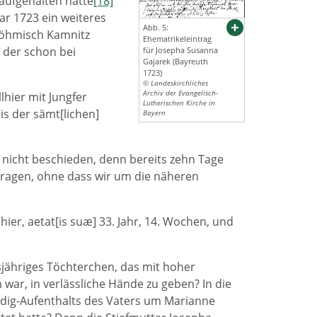
aufgehalten hatte
[18]
ar 1723 ein weiteres
Abb. 5:
 Böhmisch Kamnitz
Ehematrikeleintrag
 der schon bei
für Josepha Susanna
Gajarek (Bayreuth
1723)
© Landeskirchliches
Archiv der Evangelisch-
lhier mit Jungfer
Lutherischen Kirche in
is der sämt[lichen]
Bayern
nicht beschieden, denn bereits zehn Tage
tragen, ohne dass wir um die näheren
hier, aetat[is suæ] 33. Jahr, 14. Wochen, und
sjähriges Töchterchen, das mit hoher
war, in verlässliche Hände zu geben? In die
edig-Aufenthalts des Vaters um Marianne