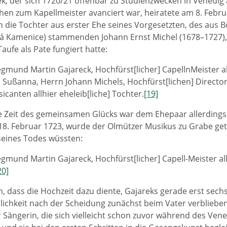
k, der sich 1720/21 offenbar zu Studienzwecken in Venedig 
hen zum Kapellmeister avanciert war, heiratete am 8. Febru
h die Tochter aus erster Ehe seines Vorgesetzten, des aus
á Kamenice) stammenden Johann Ernst Michel (1678–1727),
aufe als Pate fungiert hatte:
egmund Martin Gajareck, Hochfürst[licher] CapellnMeister al
 Sußanna, Herrn Johann Michels, Hochfürst[lichen] Director
icanten allhier eheleib[liche] Tochter.
[19]
e Zeit des gemeinsamen Glücks war dem Ehepaar allerdings 
18. Februar 1723, wurde der Olmützer Musikus zu Grabe ge
eines Todes wüssten:
egmund Martin Gajareck, Hochfürst[licher] Capell-Meister all
20]
n, dass die Hochzeit dazu diente, Gajareks gerade erst sech
ichkeit nach der Scheidung zunächst beim Vater verblieben 
 Sängerin, die sich vielleicht schon zuvor während des Ven