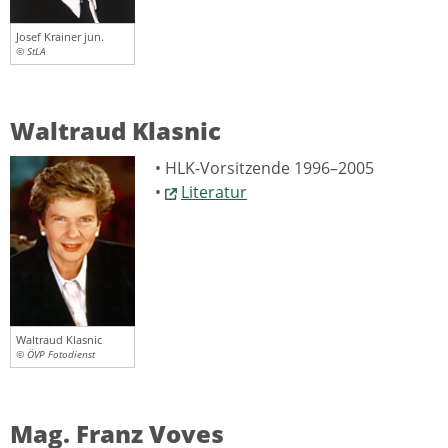
Josef Krainer jun.
© StLA
Waltraud Klasnic
• HLK-Vorsitzende 1996–2005
•
Literatur
Waltraud Klasnic
© ÖVP Fotodienst
Mag. Franz Voves