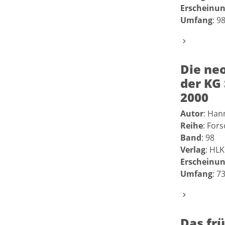
Erscheinun
Umfang
: 9
Die ne
der KG 
2000
Autor
: Ha
Reihe
: For
Band
: 98
Verlag
: HLK
Erscheinun
Umfang
: 7
Das frü