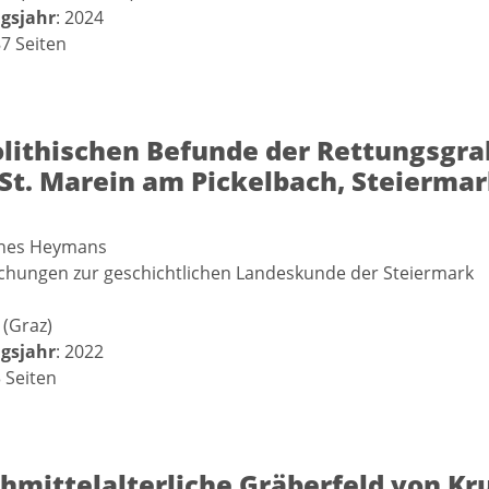
gsjahr
: 2024
87 Seiten
olithischen Befunde der Rettungsgra
St. Marein am Pickelbach, Steiermar
nnes Heymans
schungen zur geschichtlichen Landeskunde der Steiermark
 (Graz)
gsjahr
: 2022
3 Seiten
hmittelalterliche Gräberfeld von Kr