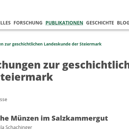
LLES
FORSCHUNG
PUBLIKATIONEN
GESCHICHTE
BLO
n zur geschicht­lichen Landes­kunde der Steiermark
chungen zur geschicht­li
Steiermark
sse
he Münzen im Salzkammergut
ula Schachinger