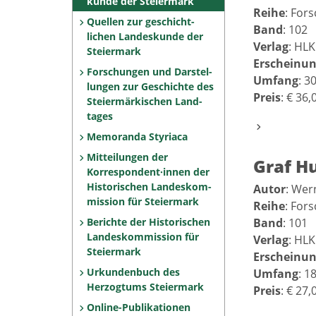
kunde der Steiermark
Reihe
: For
Quellen zur geschicht­
Band
: 102
lichen Landeskunde der
Verlag
: HLK
Steiermark
Erscheinun
Forschungen und Darstel­
Umfang
: 3
lungen zur Geschichte des
Preis
: € 36,
Steiermärkischen Land­
tages
Memoranda Styriaca
Mitteilungen der
Graf H
Korrespon­dent·innen der
Histo­rischen Landeskom­
Autor
: Wer
mis­sion für Steiermark
Reihe
: For
Berichte der Historischen
Band
: 101
Landeskommission für
Verlag
: HLK
Steiermark
Erscheinun
Urkundenbuch des
Umfang
: 1
Herzogtums Steiermark
Preis
: € 27,
Online-Publikationen