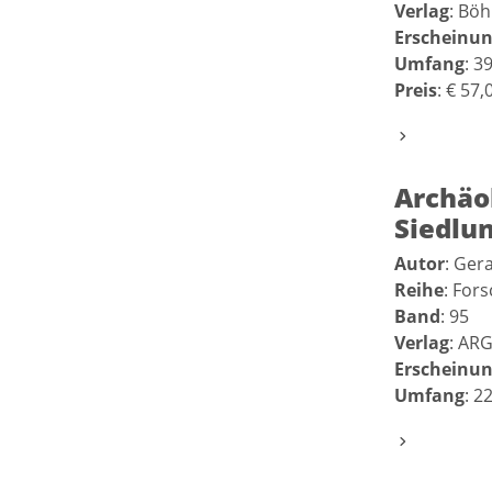
Verlag
: Böh
Erscheinun
Umfang
: 3
Preis
: € 57,
Archäol
Siedlu
Autor
: Ger
Reihe
: For
Band
: 95
Verlag
: ARG
Erscheinun
Umfang
: 2