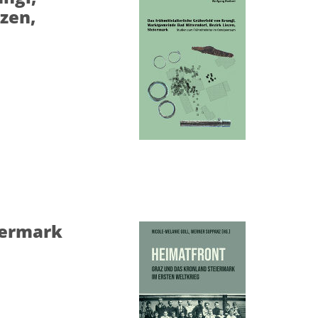
zen,
iermark