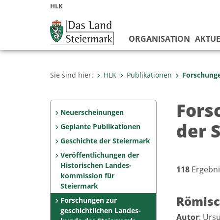
HLK
ORGANISATION
AKTUE
Sie sind hier:
HLK
Publikationen
Forschunge
Fors
Neuerscheinungen
der 
Geplante Publikationen
Geschichte der Steiermark
Veröffentlichungen der
Historischen Landes­
118
Ergebni
kommission für
Steiermark
Römisc
Forschungen zur
geschicht­lichen Landes­
Autor
: Urs