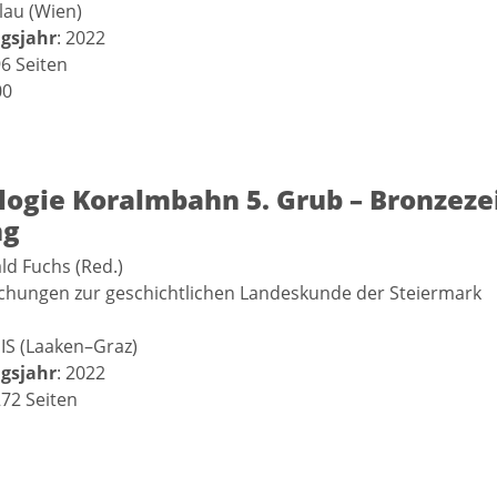
lau (Wien)
gsjahr
: 2022
96 Seiten
00
ogie Koralmbahn 5. Grub – Bronzezei
ng
ald Fuchs (Red.)
schungen zur geschichtlichen Landeskunde der Steiermark
IS (Laaken–Graz)
gsjahr
: 2022
272 Seiten