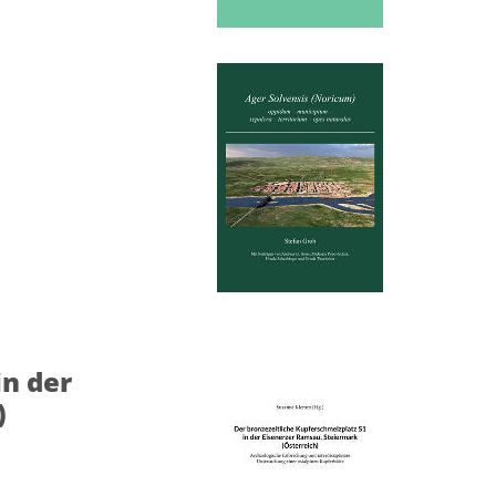
in der
)