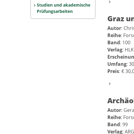
Studien und akademische
Prüfungs­arbeiten
Graz un
Autor
: Chr
Reihe
: For
Band
: 100
Verlag
: HLK
Erscheinun
Umfang
: 3
Preis
: € 30,
Archäo
Autor
: Ger
Reihe
: For
Band
: 99
Verlag
: ARG