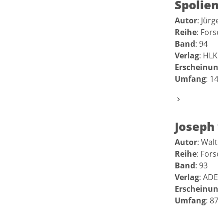
Spolie
Autor
: Jür
Reihe
: For
Band
: 94
Verlag
: HLK
Erscheinun
Umfang
: 1
Joseph
Autor
: Wal
Reihe
: For
Band
: 93
Verlag
: ADE
Erscheinun
Umfang
: 8