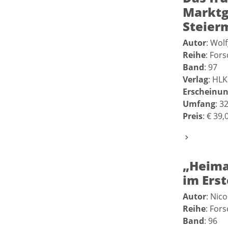
Marktg
Steier
Autor
: Wol
Reihe
: For
Band
: 97
Verlag
: HLK
Erscheinun
Umfang
: 3
Preis
: € 39,
„Heima
im Ers
Autor
: Nico
Reihe
: For
Band
: 96