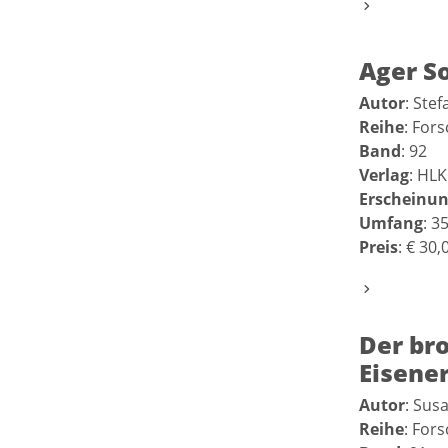
Ager S
Autor
: Ste
Reihe
: For
Band
: 92
Verlag
: HLK
Erscheinun
Umfang
: 3
Preis
: € 30,
Der bro
Eisene
Autor
: Sus
Reihe
: For