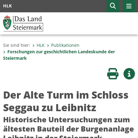
HLK
Sie sind hier:
HLK
Publikationen
Forschungen zur geschicht­lichen Landes­kunde der
Steiermark
Seite druc
Wei
Der Alte Turm im Schloss
Seggau zu Leibnitz
Historische Untersuchungen zum
ältesten Bauteil der Burgenanlage
Leibnitz in der Steiermark