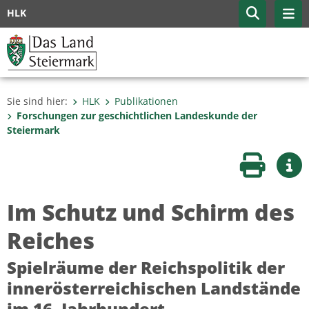
HLK
Sie sind hier:
HLK
Publikationen
Forschungen zur geschicht­lichen Landes­kunde der
Steiermark
Seite druc
Wei
Im Schutz und Schirm des
Reiches
Spielräume der Reichspolitik der
innerösterreichischen Landstände
im 16. Jahrhundert