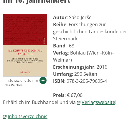
Autor
: Sašo Jerše
Reihe
: Forschungen zur
geschichtlichen Landeskunde der
Steiermark
Band
: 68
Verlag
: Böhlau (Wien–Köln–
Weimar)
Erscheinungsjahr
: 2016
Umfang
: 290 Seiten
ISBN
: 978-3-205-79695-4
Im Schutz und Schirm
des Reiches
Preis
: € 67,00
Erhältlich im Buchhandel und via
Verlagswebsite
!
Inhaltsverzeichnis