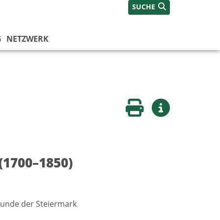
SUCHE
G
NETZWERK
Seite drucken
Weitere Infos
 (1700–1850)
kunde der Steiermark