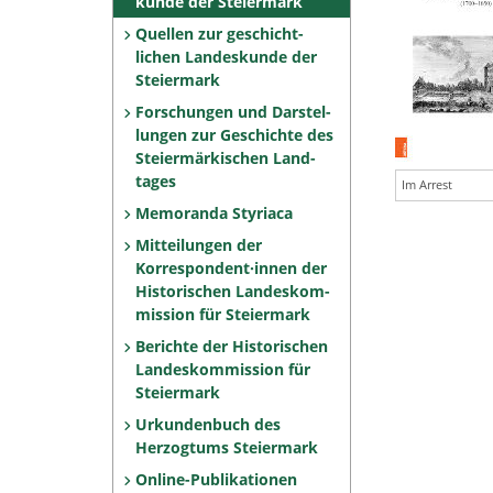
kunde der Steiermark
Quellen zur geschicht­
lichen Landeskunde der
Steiermark
Forschungen und Darstel­
lungen zur Geschichte des
Steiermärkischen Land­
tages
Im Arrest
Memoranda Styriaca
Mitteilungen der
Korrespon­dent·innen der
Histo­rischen Landeskom­
mis­sion für Steiermark
Berichte der Historischen
Landeskommission für
Steiermark
Urkundenbuch des
Herzogtums Steiermark
Online-Publikationen