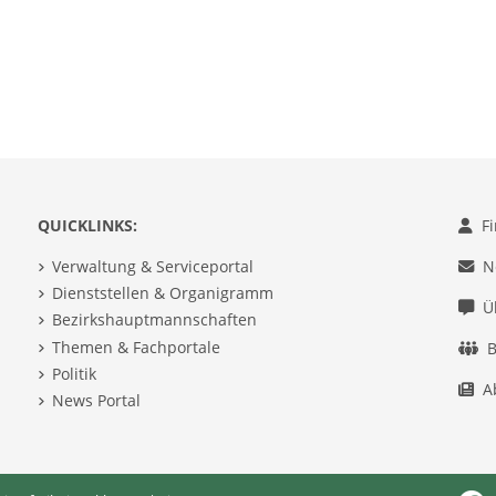
QUICKLINKS:
F
Verwaltung & Serviceportal
N
Dienststellen & Organigramm
Ü
Bezirkshauptmannschaften
Themen & Fachportale
B
Politik
A
News Portal