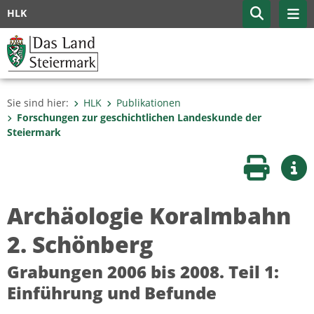
HLK
Sie sind hier:
HLK
Publikationen
Forschungen zur geschicht­lichen Landes­kunde der
Steiermark
Seite druc
Wei
Archäologie Koralmbahn
2. Schönberg
Grabungen 2006 bis 2008. Teil 1:
Einführung und Befunde