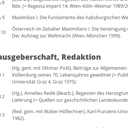
A 8
Bde. (= Regesta Imperii 14, Wien–Köln–Weimar 1989/2
A 9
Maximilian I. Die Fundamente des habsburgischen We
Österreich im Zeitalter Maximilians I. Die Vereinigu
 10
Der Aufstieg zur Weltmacht (Wien–München 1999).
ausgeberschaft, Redaktion
(Hg. gem. mit Othmar Pickl), Beiträge zur Allgemeine
B 1
Vollendung seines 70. Lebensjahres gewidmet (= Publ
Universität Graz 4, Graz 1975).
(Hg.), Annelies Redik (Bearb.), Regesten des Herzogtum
B 2
Lieferung (= Quellen zur geschichtlichen Landeskunde 
(Red. gem. mit Walter Höflechner), Karl-Franzens-Univ
B 3
1982).