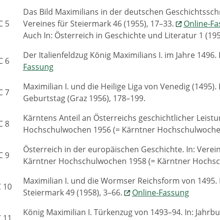
Das Bild Maximilians in der deutschen Geschichtsschre
C 5
Vereines für Steiermark 46 (1955), 17–33.
Online-F
Auch In: Österreich in Geschichte und Literatur 1 (19
Der Italienfeldzug König Maximilians I. im Jahre 1496. 
C 6
Fassung
Maximilian I. und die Heilige Liga von Venedig (1495). 
C 7
Geburtstag (Graz 1956), 178–199.
Kärntens Anteil an Österreichs geschichtlicher Leistu
C 8
Hochschulwochen 1956 (= Kärntner Hochschulwochen-
Österreich in der europäischen Geschichte. In: Verein
C 9
Kärntner Hochschulwochen 1958 (= Kärntner Hochsch
Maximilian I. und die Wormser Reichsform von 1495. In
 10
Steiermark 49 (1958), 3–66.
Online-Fassung
König Maximilian I. Türkenzug von 1493–94. In: Jahrb
 11