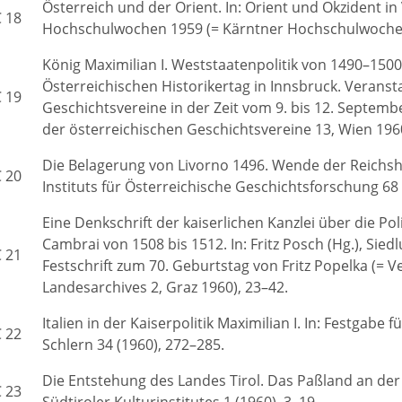
Österreich und der Orient. In: Orient und Okzident i
 18
Hochschulwochen 1959 (= Kärntner Hochschulwochen-
König Maximilian I. Weststaatenpolitik von 1490–1500.
Österreichischen Historikertag in Innsbruck. Verans
 19
Geschichtsvereine in der Zeit vom 9. bis 12. Septem
der österreichischen Geschichtsvereine 13, Wien 1960
Die Belagerung von Livorno 1496. Wende der Reichsherr
 20
Instituts für Österreichische Geschichtsforschung 68 
Eine Denkschrift der kaiserlichen Kanzlei über die Pol
Cambrai von 1508 bis 1512. In: Fritz Posch (Hg.), Sie
 21
Festschrift zum 70. Geburtstag von Fritz Popelka (= 
Landesarchives 2, Graz 1960), 23–42.
Italien in der Kaiserpolitik Maximilian I. In: Festgabe 
 22
Schlern 34 (1960), 272–285.
Die Entstehung des Landes Tirol. Das Paßland an der 
 23
Südtiroler Kulturinstitutes 1 (1960), 3–19.