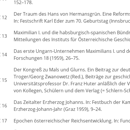
152–178.
Der Traum des Hans von Hermansgrün. Eine Reformsch
 12
In: Festschrift Karl Eder zum 70. Geburtstag (Innsbruc
Maximilian I. und die habsburgisch-spanischen Bündn
 13
Mitteilungen des Instituts für Österreichische Geschi
Das erste Ungarn-Unternehmen Maximilians I. und der
 14
Forschungen 18 (1959), 26–75.
Der Kongreß zu Mals und Glurns. Ein Beitrag zur deutsc
Troger/Georg Zwanowetz (Red.), Beiträge zur geschich
 15
Universitätsprofessor Dr. Franz Huter anläßlich der
von Kollegen, Schülern und dem Verlag (= Schlern-Sch
Das Zeitalter Erzherzog Johanns. In: Festbuch der K
 16
Erzherzog-Johann-Jahr (Graz 1959), 9–24.
 17
Epochen österreichischer Reichsentwicklung. In: Fun