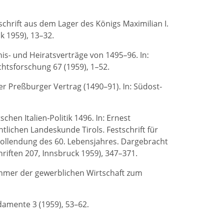
rift aus dem Lager des Königs Maximilian I.
k 1959), 13–32.
is- und Heiratsverträge von 1495–96. In:
chtsforschung 67 (1959), 1–52.
 Preßburger Vertrag (1490–91). In: Südost-
hen Italien-Politik 1496. In: Ernest
tlichen Landeskunde Tirols. Festschrift für
 Vollendung des 60. Lebensjahres. Dargebracht
riften 207, Innsbruck 1959), 347–371.
ammer der gewerblichen Wirtschaft zum
damente 3 (1959), 53–62.