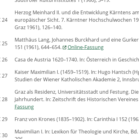
Herzog Meinhard II. und die Entwicklung Kärntens am 
 24
europäischer Sicht. 7. Kärntner Hochschulwochen 19
Graz 1961), 126–140.
Matthäus Lang, Johannes Burckhard und eine Gurker B
 25
151 (1961), 644–654.
Online-Fassung
 26
Casa de Austria 1620–1740. In: Österreich in Geschicht
Kaiser Maximilian I. (1459–1519). In: Hugo Hantsch (Hg
 27
Studien der Wiener Katholischen Akademie 2, Innsb
Graz als Residenz, Universitätsstadt und Festung. Die
 28
Jahrhundert. In: Zeitschrift des Historischen Vereine
Fassung
 29
Franz von Krones (1835–1902). In: Carinthia I 152 (19
Maximilian I. In: Lexikon für Theologie und Kirche, B
 30
206.