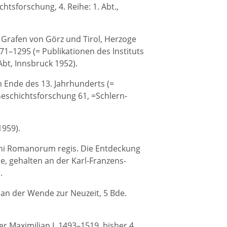
htsforschung, 4. Reihe: 1. Abt.,
r Grafen von Görz und Tirol, Herzoge
271–1295 (= Publikationen des Instituts
Abt, Innsbruck 1952).
m Ende des 13. Jahrhunderts (=
Geschichtsforschung 61, =Schlern-
1959).
ni Romanorum regis. Die Entdeckung
, gehalten an der Karl-Franzens-
.
 an der Wende zur Neuzeit, 5 Bde.
r Maximilian I. 1493–1519, bisher 4