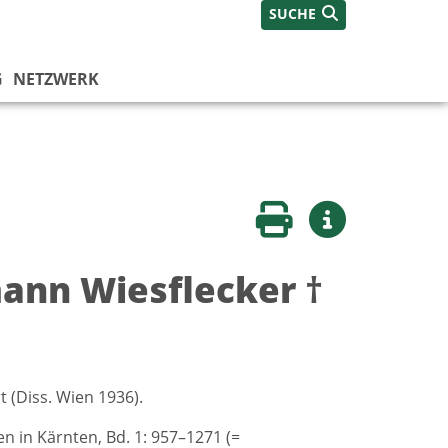
SUCHE
G
NETZWERK
Seite drucken
Weitere Infos
ann Wiesflecker †
 (Diss. Wien 1936).
n in Kärnten, Bd. 1: 957–1271 (=