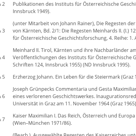
A 2
Publikationen des Instituts für Österreichische Geschic
Innsbruck 1949).
(unter Mitarbeit von Johann Rainer), Die Regesten de
A 3
von Kärnten, Bd. 2/1: Die Regesten Meinhards II. (I.) 1
für Österreichische Geschichtsforschung, 4. Reihe: 1. 
Meinhard II. Tirol, Kärnten und ihre Nachbarländer a
A 4
Veröffentlichungen des Instituts für Österreichische 
Schriften 124, Innsbruck 1955) (ND Innsbruck 1995).
A 5
Erzherzog Johann. Ein Leben für die Steiermark (Graz 
Joseph Grünpecks Commentaria und Gesta Maximilia
A 6
eines verlorenen Geschichtswerkes. Inaugurationsrede
Universität in Graz am 11. November 1964 (Graz 1965)
Kaiser Maximilian I. Das Reich, Österreich und Europa
A 7
(Wien–München 1971/86).
(Bearb.), Ausgewählte Regesten des Kaiserreiches unte