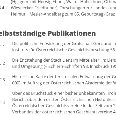
(Hg. gem. mit Herwig Ebner, Walter Höflechner, Othmar
B 4
Wiesflecker-Friedhuber), Forschungen zur Landes- und
Helmut J. Mezler-Andelberg zum 65. Geburtstag (Graz 
elbstständige Publikationen
Die politische Entwicklung der Grafschaft Görz und ihr
C 1
Instituts für Österreichische Geschichtsforschung 56 
Die Entstehung der Stadt Lienz im Mittelalter. In: Li
C 2
und Umgebung (= Schlern-Schriften 98, Innsbruck 195
Historische Karte der territorialen Entwicklung der 
C 3
000) im Auftrag der Österreichischen Akademie der 
Über das Bruchstück einer bisher unbekannten Tirol
Bericht über den dritten Österreichischen Historiker
C 4
Österreichischer Geschichtsvereine in der Zeit vom 26
Verbandes der österreichischen Geschichtsvereine 4,