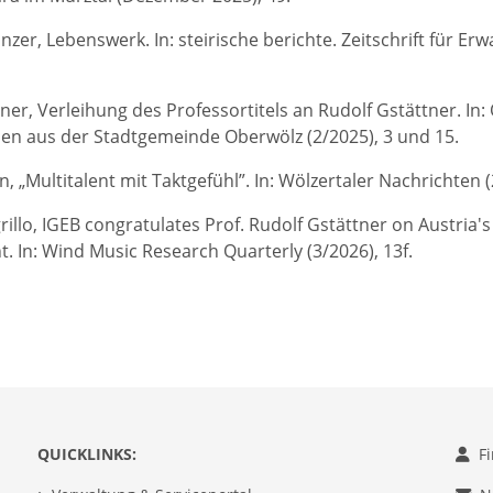
zer, Lebenswerk. In: steirische berichte. Zeitschrift für Er
tner, Verleihung des Professortitels an Rudolf Gstättner. I
en aus der Stadtgemeinde Oberwölz (2/2025), 3 und 15.
 „Multitalent mit Taktgefühl”. In: Wölzertaler Nachrichten (
llo, IGEB congratulates Prof. Rudolf Gstättner on Austria's p
. In: Wind Music Research Quarterly (3/2026), 13f.
QUICKLINKS:
F