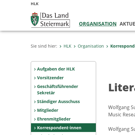
HLK
ORGANISATION
AKTUE
Sie sind hier:
HLK
Organisation
Korrespond
Aufgaben der HLK
Vorsitzender
Lite
Geschäftsführender
Sekretär
Ständiger Ausschuss
Wolfgang Su
Mitglieder
Music Resea
Ehrenmitglieder
Korrespondent·innen
Wolfgang Su