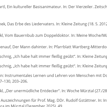
rtl, Ein kultureller Basisanimateur. In: Der Vierzeiler. Zeits
k, Das Erbe des Liedervaters. In: Kleine Zeitung (18. 5. 2012
l, Vom Bauernbub zum Doppeldoktor. In: Meine Woche/Mürzta
nauf, Der Mann dahinter. In: Pfarrblatt Wartberg-Mitterdorf
chnig, „Ich habe halt immer fleißig geübt“. In: Kleine Zeitung
chnig, „Ich habe halt immer fleißig geübt“. In: Kleine Zeitung/
in: Instrumentales Lernen und Lehren von Menschen mit D
7–130, 203–206.
l, „Der unermüdliche Entdecker“. In: Woche Mürztal (27./28. 
l, Auszeichnungen für Prof. Mag. DDr. Rudolf Gstättner. In
ra im Mürztal (Dezember 2025), 49.