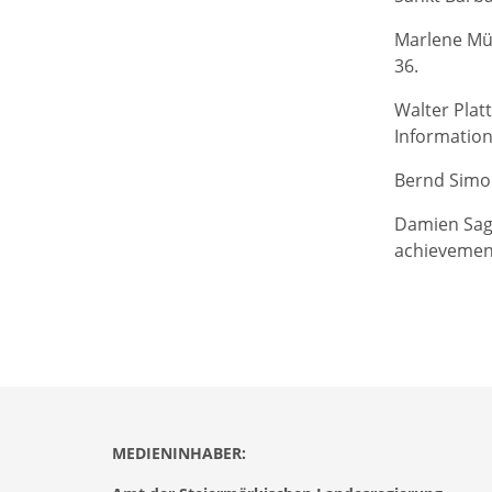
Marlene Mün
36.
Walter Plat
Information
Bernd Simon,
Damien Sagri
achievement
MEDIENINHABER: