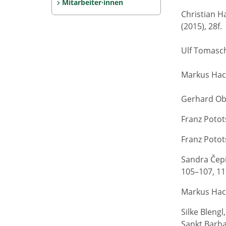
Mitarbeiter·innen
Christian Ha
(2015), 28f.
Ulf Tomasche
Markus Hack
Gerhard Obe
Franz Potots
Franz Potots
Sandra Čep
105–107, 11
Markus Hack
Silke Bleng
Sankt Barba