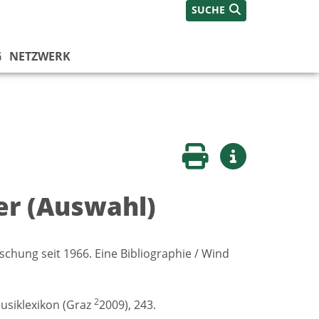
SUCHE
G
NETZWERK
Seite drucken
Weitere Infos
er (Auswahl)
chung seit 1966. Eine Bibliographie / Wind
2
usiklexikon (Graz
2009), 243.