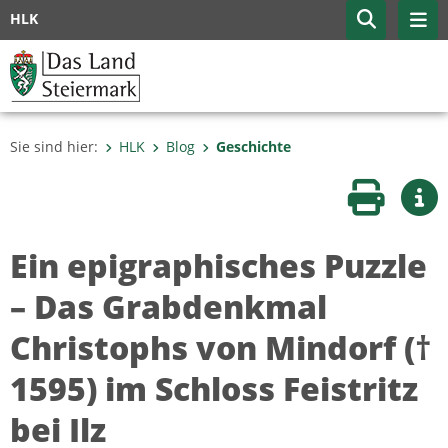
HLK
Sie sind hier:
HLK
Blog
Geschichte
Seite druc
Wei
Ein epigraphisches Puzzle
– Das Grabdenkmal
Christophs von Mindorf (†
1595) im Schloss Feistritz
bei Ilz