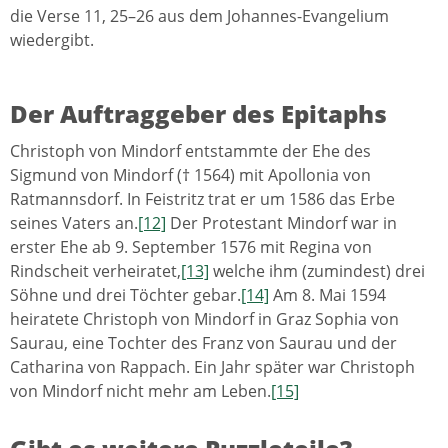
die Verse 11, 25–26 aus dem Johannes-Evangelium
wiedergibt.
Der Auftraggeber des Epitaphs
Christoph von Mindorf entstammte der Ehe des
Sigmund von Mindorf († 1564) mit Apollonia von
Ratmannsdorf. In Feistritz trat er um 1586 das Erbe
seines Vaters an.
[12]
Der Protestant Mindorf war in
erster Ehe ab 9. September 1576 mit Regina von
Rindscheit verheiratet,
[13]
welche ihm (zumindest) drei
Söhne und drei Töchter gebar.
[14]
Am 8. Mai 1594
heiratete Christoph von Mindorf in Graz Sophia von
Saurau, eine Tochter des Franz von Saurau und der
Catharina von Rappach. Ein Jahr später war Christoph
von Mindorf nicht mehr am Leben.
[15]