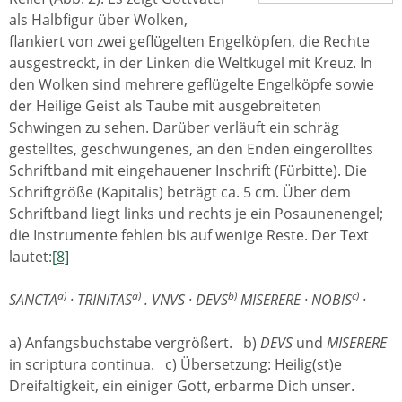
als Halbfigur über Wolken,
flankiert von zwei geflügelten Engelköpfen, die Rechte
ausgestreckt, in der Linken die Weltkugel mit Kreuz. In
den Wolken sind mehrere geflügelte Engelköpfe sowie
der Heilige Geist als Taube mit ausgebreiteten
Schwingen zu sehen. Darüber verläuft ein schräg
gestelltes, geschwungenes, an den Enden eingerolltes
Schriftband mit eingehauener Inschrift (Fürbitte). Die
Schriftgröße (Kapitalis) beträgt ca. 5 cm. Über dem
Schriftband liegt links und rechts je ein Posaunenengel;
die Instrumente fehlen bis auf wenige Reste. Der Text
lautet:
[8]
a)
a)
b)
c)
SANCTA
· TRINITAS
. VNVS · DEVS
MISERERE · NOBIS
·
a) Anfangsbuchstabe vergrößert. b)
DEVS
und
MISERERE
in scriptura continua. c) Übersetzung: Heilig(st)e
Dreifaltigkeit, ein einiger Gott, erbarme Dich unser.