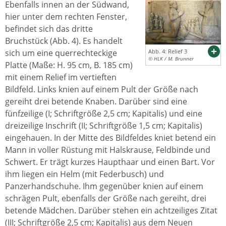
Ebenfalls innen an der Südwand,
hier unter dem rechten Fenster,
befindet sich das dritte
Bruchstück (Abb. 4). Es handelt
sich um eine querrechteckige
Abb. 4: Relief 3
© HLK / M. Brunner
Platte (Maße: H. 95 cm, B. 185 cm)
mit einem Relief im vertieften
Bildfeld. Links knien auf einem Pult der Größe nach
gereiht drei betende Knaben. Darüber sind eine
fünfzeilige (I; Schriftgröße 2,5 cm; Kapitalis) und eine
dreizeilige Inschrift (II; Schriftgröße 1,5 cm; Kapitalis)
eingehauen. In der Mitte des Bildfeldes kniet betend ein
Mann in voller Rüstung mit Halskrause, Feldbinde und
Schwert. Er trägt kurzes Haupthaar und einen Bart. Vor
ihm liegen ein Helm (mit Federbusch) und
Panzerhandschuhe. Ihm gegenüber knien auf einem
schrägen Pult, ebenfalls der Größe nach gereiht, drei
betende Mädchen. Darüber stehen ein achtzeiliges Zitat
(III; Schriftgröße 2,5 cm; Kapitalis) aus dem Neuen