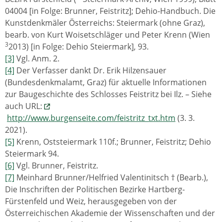
04004 [in Folge: Brunner, Feistritz]; Dehio-Handbuch. Die
Kunstdenkmäler Österreichs: Steiermark (ohne Graz),
bearb. von Kurt Woisetschläger und Peter Krenn (Wien
3
2013) [in Folge: Dehio Steiermark], 93.
[3]
Vgl. Anm. 2.
[4]
Der Verfasser dankt Dr. Erik Hilzensauer
(Bundesdenkmalamt, Graz) für aktuelle Informationen
zur Baugeschichte des Schlosses Feistritz bei Ilz. – Siehe
auch URL:
http://www.burgenseite.com/feistritz_txt.htm
(3. 3.
2021).
[5]
Krenn, Oststeiermark 110f.; Brunner, Feistritz; Dehio
Steiermark 94.
[6]
Vgl. Brunner, Feistritz.
[7]
Meinhard Brunner/Helfried Valentinitsch † (Bearb.),
Die Inschriften der Politischen Bezirke Hartberg-
Fürstenfeld und Weiz, herausgegeben von der
Österreichischen Akademie der Wissenschaften und der