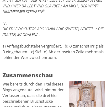
MICH / GLAVBT , DER WIRT
LEBEN , / OB ER GLEICH STVRBE
c)
VND / WER DA LEBT VND GLAVBET / AN MICH , DER WIRT
d)
NIM/MERMER STER/BEN
.
IV.
c)
c)
DIE EDLE DOCHTER
APOLONIA / DIE (ZWEITE) IVDITT
. / DIE
(DRITTE) MAGDALENA .
a) Anfangsbuchstabe vergrößert. b)
O
zunächst irrig als
D
eingehauen. c) Sic! d) Ab der zweiten Zeile mehrmals
fehlender Wortzwischenraum.
Zusammenschau
Wie bereits durch den Titel dieses
Blogs angedeutet wird, nimmt der
Verfasser an, dass die drei hier
beschriebenen Bruchstücke
ursprünglich zu
einem
wesentlich