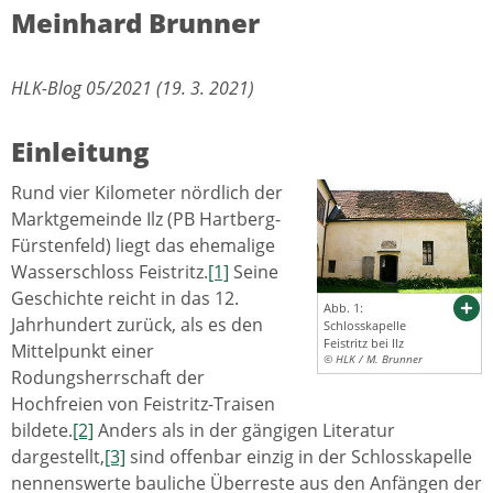
Meinhard Brunner
HLK-Blog 05/2021 (19. 3. 2021)
Einleitung
Rund vier Kilometer nördlich der
Marktgemeinde Ilz (PB Hartberg-
Fürstenfeld) liegt das ehemalige
Wasserschloss Feistritz.
[1]
Seine
Geschichte reicht in das 12.
Abb. 1:
Jahrhundert zurück, als es den
Schlosskapelle
Feistritz bei Ilz
Mittelpunkt einer
© HLK / M. Brunner
Rodungsherrschaft der
Hochfreien von Feistritz-Traisen
bildete.
[2]
Anders als in der gängigen Literatur
dargestellt,
[3]
sind offenbar einzig in der Schlosskapelle
nennenswerte bauliche Überreste aus den Anfängen der