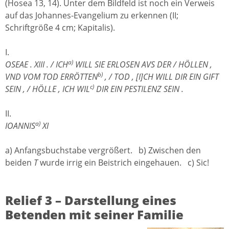
(Hosea 13, 14). Unter dem Bildfeld ist noch ein Verweis
auf das Johannes-Evangelium zu erkennen (II;
Schriftgröße 4 cm; Kapitalis).
I.
a)
OSEAE . XIII . / ICH
WILL SIE ERLOSEN AVS DER / HÖLLEN ,
b)
VND VOM TOD ERRÖTTEN
, / TOD , [I]CH WILL DIR EIN GIFT
c)
SEIN , / HÖLLE , ICH WIL
DIR EIN PESTILENZ SEIN .
II.
a)
IOANNIS
XI
a) Anfangsbuchstabe vergrößert. b) Zwischen den
beiden
T
wurde irrig ein Beistrich eingehauen. c) Sic!
Relief 3 – Darstellung eines
Betenden mit seiner Familie