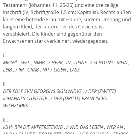
Testament (Johannes 11, 25-26) und eine dreizeilige
Inschrift (IV; Schriftgröße 1,5 cm; Kapitalis). Rechts außen
kniet eine betende Frau mit Haube, kurzem Umhang und
langem Kleid, der untere Teil des Gesichts ist
verschleiert. Die Kinder sind gegenüber den
Erwachsenen stark verkleinert wiedergegeben.
I.
a)
b)
MEIN
, SEEL , NIMB , / HERR , IN , DEINE , / SCHOSS
: MEIN ,
LEIB , / IM , GRAB , NIT / LIGEN , LASS .
II.
DER EDLE SVN GEORGIVS SIGMVNDVS . / DER (ZWEITE)
IOHANNES CHRISTOF
. / DER (DRITTE) FRANCISCVS
WILHELMVS .
III.
a)
ICH
BIN DIE AVFFERSTEVNG , / VND DAS LEBEN , WER AN ,
c)