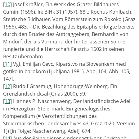
[10]
Josef Kraßler, Ein Werk des Grazer Bildhauers
Cumini (1596). In: BlHk 31 (1957), 88f.; Rochus Kohlbach,
Steirische Bildhauer. Vom Römerstein zum Rokoko (Graz
1956), 483. – Die Bezahlung des Epitaphs erfolgte bereits
durch den Bruder des Auftraggebers, Bernhardin von
Mindorf, der als Vormund der hinterlassenen Söhne
fungierte und die Herrschaft Feistritz 1602 in seinen
Besitz übernahm.
[11]
Vgl. Emilijan Cevc, Kiparstvo na Slovesnkem med
gotiko in barokom (Ljubljana 1981), Abb. 104, Abb. 105,
147f.
[12]
Rudolf Grasmug, Hohenbrugg-Weinberg. Ein
Grenzlandschicksal (Gnas 2000), 59.
[13]
Hannes P. Naschenweng, Der landständische Adel
im Herzogtum Steiermark. Ein genealogisches
Kompendium (= Veröffentlichungen des
Steiermärkischen Landesarchives 43, Graz 2020 [Version
1]) [in Folge: Naschenweng, Adel], 674.
[14]
Aus der Reihe dieser Kinder ragt Hans Christoph