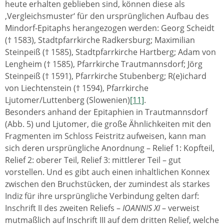
heute erhalten geblieben sind, können diese als
‚Vergleichsmuster‘ für den ursprünglichen Aufbau des
Mindorf-Epitaphs herangezogen werden: Georg Scheidt
(† 1583), Stadtpfarrkirche Radkersburg; Maximilian
Steinpeiß († 1585), Stadtpfarrkirche Hartberg; Adam von
Lengheim († 1585), Pfarrkirche Trautmannsdorf; Jörg
Steinpeiß († 1591), Pfarrkirche Stubenberg; R(e)ichard
von Liechtenstein († 1594), Pfarrkirche
Ljutomer/Luttenberg (Slowenien)
[11]
.
Besonders anhand der Epitaphien in Trautmannsdorf
(Abb. 5) und Ljutomer, die große Ähnlichkeiten mit den
Fragmenten im Schloss Feistritz aufweisen, kann man
sich deren ursprüngliche Anordnung – Relief 1: Kopfteil,
Relief 2: oberer Teil, Relief 3: mittlerer Teil – gut
vorstellen. Und es gibt auch einen inhaltlichen Konnex
zwischen den Bruchstücken, der zumindest als starkes
Indiz für ihre ursprüngliche Verbindung gelten darf:
Inschrift II des zweiten Reliefs –
IOANNIS XI
– verweist
mutmaßlich auf Inschrift III auf dem dritten Relief, welche