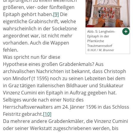
größeren, vier- oder fünfteiligen
Epitaph gehört haben.
[9]
Die
eigentliche Grabinschrift, welche
wahrscheinlich in der Sockelzone
Abb. 5: Lengheim-
angeordnet war, ist nicht mehr
Epitaph in der
Pfarrkirche
vorhanden. Auch die Wappen
Trautmannsdorf
fehlen.
© HLK / M. Brunner
Was spricht nun für diese
Hypothese eines großen Grabdenkmals? Aus
archivalischen Nachrichten ist bekannt, dass Christoph
von Mindorf († 1595) noch zu seinen Lebzeiten bei dem
in Graz tätigen italienischen Bildhauer und Stukkateur
Vinzenz Cumini ein Epitaph in Auftrag gegeben hat.
Selbiges wurde nach einer Notiz des
Herrschaftsverwalters am 24. Jänner 1596 in das Schloss
Feistritz gebracht.
[10]
Da mehrere andere Grabdenkmäler, die Vinzenz Cumini
oder seiner Werkstatt zugeschriebenen werden, bis