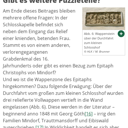
Gibt es weitere Puzzleteile?
Am Ende dieses Beitrages bleiben
mehrere offene Fragen: In der
Schlosskapelle befindet sich
neben dem Eingang das Relief
Abb. 6: Wappenstein
einer knienden, betenden Frau.
über der Durchfahrt
zum kleinen
Stammt es von einem anderen,
Schlosshof
verlorengegangenen
© HLK / M. Brunner
Grabdenkmal des 16.
Jahrhunderts oder gibt es einen Bezug zum Epitaph
Christophs von Mindorf?
Und wo ist die Wappenzone des Epitaphs
hingekommen? Dazu folgende Erwägung: Über der
Durchfahrt vom großen zum kleinen Schlosshof wurden
drei reliefierte Vollwappen vertieft in die Wand
eingelassen (Abb. 6). Diese werden in der Literatur –
beginnend anno 1848 mit Georg Göth
[16]
– irrig den
Familien Mindorf, Trauttmansdorff und Eibiswald
zugeschrieben.
[17]
In Wirklichkeit handelt es sich aber