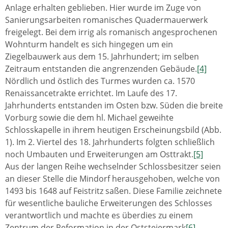
Anlage erhalten geblieben. Hier wurde im Zuge von
Sanierungsarbeiten romanisches Quadermauerwerk
freigelegt. Bei dem irrig als romanisch angesprochenen
Wohnturm handelt es sich hingegen um ein
Ziegelbauwerk aus dem 15. Jahrhundert; im selben
Zeitraum entstanden die angrenzenden Gebäude.
[4]
Nördlich und östlich des Turmes wurden ca. 1570
Renaissancetrakte errichtet. Im Laufe des 17.
Jahrhunderts entstanden im Osten bzw. Süden die breite
Vorburg sowie die dem hl. Michael geweihte
Schlosskapelle in ihrem heutigen Erscheinungsbild (Abb.
1). Im 2. Viertel des 18. Jahrhunderts folgten schließlich
noch Umbauten und Erweiterungen am Osttrakt.
[5]
Aus der langen Reihe wechselnder Schlossbesitzer seien
an dieser Stelle die Mindorf herausgehoben, welche von
1493 bis 1648 auf Feistritz saßen. Diese Familie zeichnete
für wesentliche bauliche Erweiterungen des Schlosses
verantwortlich und machte es überdies zu einem
Zentrum der Reformation in der Oststeiermark
[6]
.