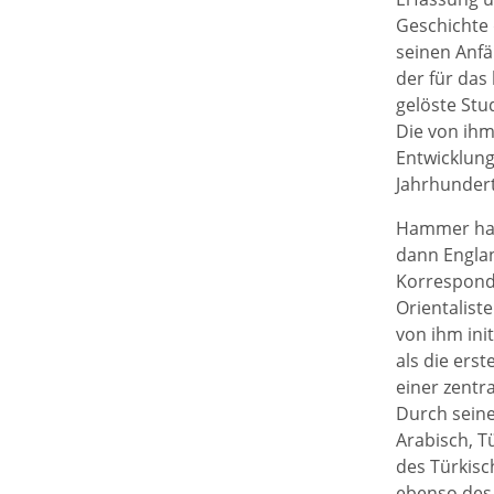
Geschichte 
seinen Anf
der für das
gelöste Stu
Die von ihm
Entwicklung
Jahrhundert
Hammer hat 
dann Englan
Korresponde
Orientalist
von ihm ini
als die ers
einer zentr
Durch seine
Arabisch, T
des Türkisc
ebenso des 