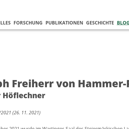
LLES
FORSCHUNG
PUBLIKATIONEN
GESCHICHTE
BLO
ph Freiherr von Hammer-P
 Höflechner
2021 (26. 11. 2021)
ber 2021 wurde im Wartinger-Saal des Steiermärkischen L