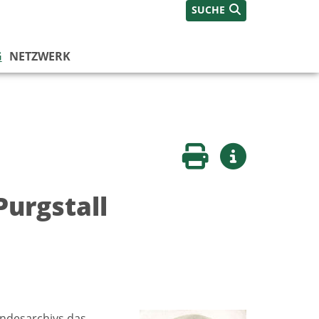
SUCHE
G
NETZWERK
Seite drucken
Weitere Infos
urgstall
andesarchivs das