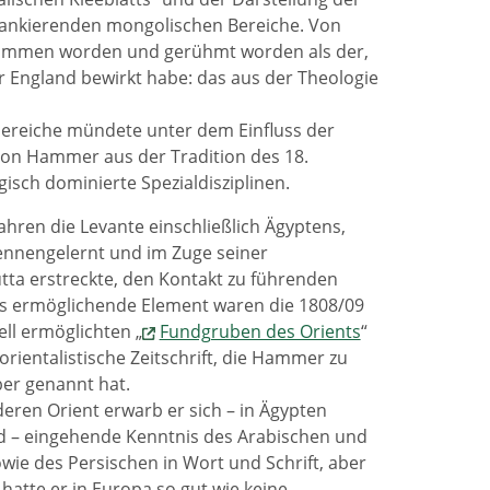
flankierenden mongolischen Bereiche. Von
nommen worden und gerühmt worden als der,
ür England bewirkt habe: das aus der Theologie
bereiche mündete unter dem Einfluss der
 von Hammer aus der Tradition des 18.
sch dominierte Spezialdisziplinen.
ahren die Levante einschließlich Ägyptens,
ennengelernt und im Zuge seiner
tta erstreckte, den Kontakt zu führenden
ies ermöglichende Element waren die 1808/09
ll ermöglichten „
Fundgruben des Orients
“
orientalistische Zeitschrift, die Hammer zu
ber genannt hat.
eren Orient erwarb er sich – in Ägypten
end – eingehende Kenntnis des Arabischen und
ie des Persischen in Wort und Schrift, aber
atte er in Europa so gut wie keine