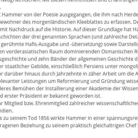
.
ist Hammer von der Poesie ausgegangen, die ihm nach Herder
Bewohner des morgenländischen Kleeblattes zu erfassen. De
 mit Nachdruck auf die Historie. Auf dieser Grundlage hat
schichten der drei genannten Sprachen (und zahlreiche Det
gerühmte Hafis-Ausgabe und -übersetzung) sowie Darstellu
den vorderasiatischen Raum dominierenden Osmanischen Re
geschichte und zehn Bänder der allgemeinen Geschichte d
r staatlicher Gebilde, einschließlich Persiens unter mongoli
darüber hinaus durch Jahrzehnte in zäher Arbeit um die An
elevanter Leistungen um Reformierung und Gründung wissen
eres Bemühen der Installierung einer Akademie der Wissensc
 erster Präsident er bekannt geworden ist.
Mitglied bzw. Ehrenmitglied zahlreicher wissenschaftlicher
ndien.
s zu seinem Tod 1856 wirkte Hammer in einer spannungsreic
ragenen Beziehung zu seinem praktisch gleichaltrigen Chef 