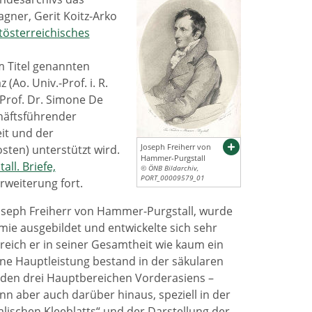
gner, Gerit Koitz-Arko
tösterreichisches
m Titel genannten
Ao. Univ.-Prof. i. R.
Prof. Dr. Simone De
häftsführender
it und der
Joseph Freiherr von
sten) unterstützt wird.
Hammer-Purgstall
ll. Briefe,
© ÖNB Bildarchiv,
PORT_00009579_01
rweiterung fort.
Joseph Freiherr von Hammer-Purgstall, wurde
mie ausgebildet und entwickelte sich sehr
ereich er in seiner Gesamtheit wie kaum ein
ine Hauptleistung bestand in der säkularen
u den drei Hauptbereichen Vorderasiens –
nn aber auch darüber hinaus, speziell in der
lischen Kleeblatts“ und der Darstellung der