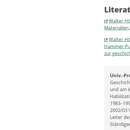
Litera
Walter Hö
Materialien
Walter Hö
Hammer-Purg
zur geschic
Univ.-Pro
Geschicht
und am In
Habilitat
1983–199
2002/03 
Leiter de
Ständige