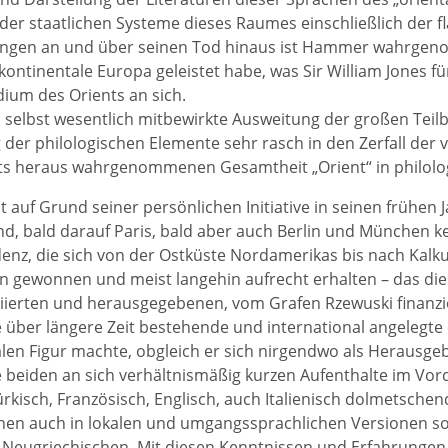
der staatlichen Systeme dieses Raumes einschließlich der 
ängen an und über seinen Tod hinaus ist Hammer wahrge
 kontinentale Europa geleistet habe, was Sir William Jones f
dium des Orients an sich.
 selbst wesentlich mitbewirkte Ausweitung der großen Teil
 der philologischen Elemente sehr rasch in den Zerfall der
s heraus wahrgenommenen Gesamtheit „Orient“ in philologi
auf Grund seiner persönlichen Initiative in seinen frühen J
d, bald darauf Paris, bald aber auch Berlin und München k
nz, die sich von der Ostküste Nordamerikas bis nach Kalku
en gewonnen und meist langehin aufrecht erhalten – das d
tiierten und herausgegebenen, vom Grafen Rzewuski finanzie
te über längere Zeit bestehende und international angelegte 
alen Figur machte, obgleich er sich nirgendwo als Herausge
 beiden an sich verhältnismäßig kurzen Aufenthalte im Vord
ürkisch, Französisch, Englisch, auch Italienisch dolmetsch
hen auch in lokalen und umgangssprachlichen Versionen sow
Neugriechischen. Mit diesen Kenntnissen und Erfahrungen h