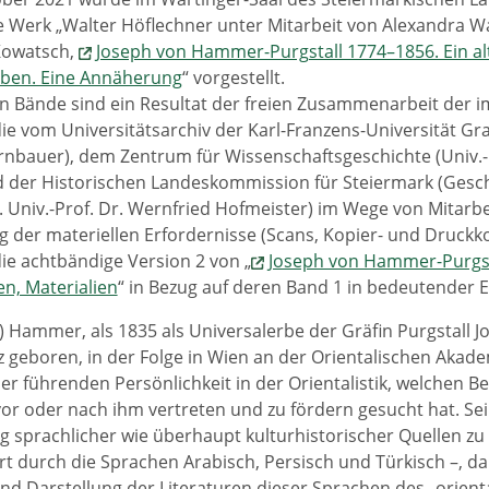
 Werk „Walter Höflechner unter Mitarbeit von Alexandra Wa
Kowatsch,
Joseph von Hammer-Purgstall 1774–1856. Ein al
eben. Eine Annäherung
“ vorgestellt.
n Bände sind ein Resultat der freien Zusammenarbeit der i
e vom Universitätsarchiv der Karl-Franzens-Universität Graz (
ernbauer), dem Zentrum für Wissenschaftsgeschichte (Univ.-
d der Historischen Landeskommission für Steiermark (Gesc
. Univ.-Prof. Dr. Wernfried Hofmeister) im Wege von Mitarbe
g der materiellen Erfordernisse (Scans, Kopier- und Druckko
die achtbändige Version 2 von „
Joseph von Hammer-Purgsta
n, Materialien
“ in Bezug auf deren Band 1 in bedeutender E
) Hammer, als 1835 als Universalerbe der Gräfin Purgstall 
z geboren, in der Folge in Wien an der Orientalischen Akade
ner führenden Persönlichkeit in der Orientalistik, welchen B
or oder nach ihm vertreten und zu fördern gesucht hat. Se
g sprachlicher wie überhaupt kulturhistorischer Quellen z
rt durch die Sprachen Arabisch, Persisch und Türkisch –, da
nd Darstellung der Literaturen dieser Sprachen des „orienta