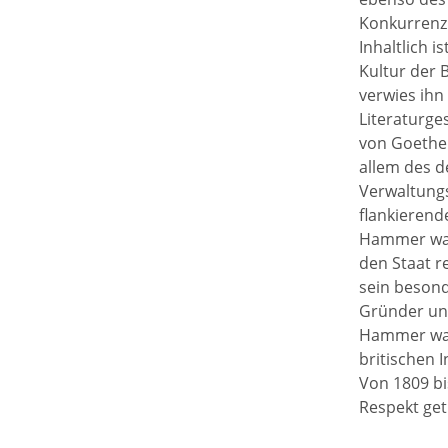
Konkurrenz
Inhaltlich 
Kultur der 
verwies ihn
Literaturge
von Goethe 
allem des 
Verwaltungs
flankierende
Hammer war 
den Staat r
sein besond
Gründer und
Hammer war 
britischen I
Von 1809 bi
Respekt get