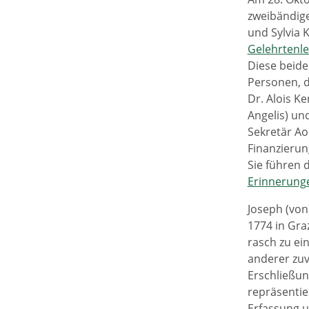
zweibändige
und Sylvia 
Gelehrtenl
Diese beide
Personen, di
Dr. Alois K
Angelis) un
Sekretär Ao
Finanzierun
Sie führen 
Erinnerunge
Joseph (von
1774 in Gra
rasch zu ei
anderer zuv
Erschließun
repräsentie
Erfassung u