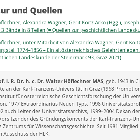
tur und Quellen
flechner, Alexandra Wagner, Gerit Koitz-Arko (Hgg.), Josep
, 3 Bände in 8 Teilen (= Quellen zur geschichtlichen Landesk
flechner, unter Mitarbeit von Alexandra Wagner, Gerit Koit
stall 1774–1856 – Ein altösterreichisches Gelehrtenleben
htlichen Landeskunde der Steiermark 93, Graz 2021).
f. i. R. Dr. h. c. Dr. Walter Höflechner MAS
, geb. 1943 in C
e an der Karl-Franzens-Universität in Graz (1968 Promotion 
stitut für österreichische Geschichtsforschung der Univers
ion, 1977 Extraordinarius Neuen Typs, 1998 Universitätspro
2 auch Leiter des Universitätsarchivs, 1999–2004 Dekan der
Vorsitzender des Gründungskonvents der Karl-Franzens-Uni
s Zentrums für Wissenschaftsgeschichte. Seit 1981 Mitglied 
n Ausschuss der HLK.