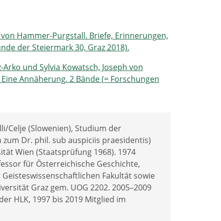
h von Hammer-Purgstall. Briefe, Erinnerungen,
unde der Steiermark 30, Graz 2018).
z-Arko und Sylvia Kowatsch, Joseph von
. Eine Annäherung, 2 Bände (= Forschungen
illi/Celje (Slowenien), Studium der
zum Dr. phil. sub auspiciis praesidentis)
ität Wien (Staatsprüfung 1968). 1974
fessor für Österreichische Geschichte,
 Geisteswissenschaftlichen Fakultät sowie
versität Graz gem. UOG 2202. 2005–2009
der HLK, 1997 bis 2019 Mitglied im