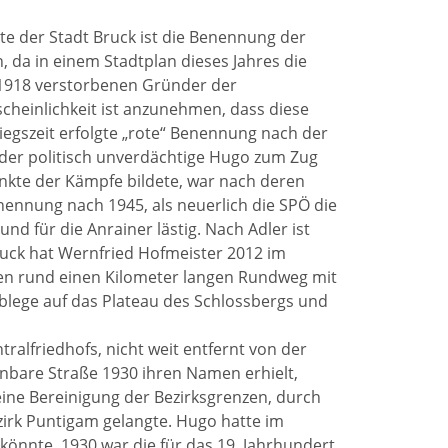
te der Stadt Bruck ist die Benennung der
 da in einem Stadtplan dieses Jahres die
 1918 verstorbenen Gründer der
cheinlichkeit ist anzunehmen, dass diese
gszeit erfolgte „rote“ Benennung nach der
 der politisch unverdächtige Hugo zum Zug
kte der Kämpfe bildete, war nach deren
ennung nach 1945, als neuerlich die SPÖ die
d für die Anrainer lästig. Nach Adler ist
uck hat Wernfried Hofmeister 2012 im
inen rund einen Kilometer langen Rundweg mit
ablege auf das Plateau des Schlossbergs und
ralfriedhofs, nicht weit entfernt von der
inbare Straße 1930 ihren Namen erhielt,
 eine Bereinigung der Bezirksgrenzen, durch
irk Puntigam gelangte. Hugo hatte im
önnte. 1930 war die für das 19. Jahrhundert