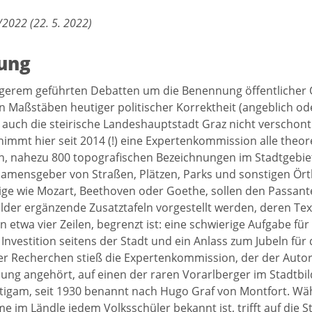
2022 (22. 5. 2022)
tung
ngerem geführten Debatten um die Benennung öffentlicher 
n Maßstäben heutiger politischer Korrektheit (angeblich ode
 auch die steirische Landeshauptstadt Graz nicht verscho
 nimmt hier seit 2014 (!) eine Expertenkommission alle theor
 nahezu 800 topografischen Bezeichnungen im Stadtgebiet
amensgeber von Straßen, Plätzen, Parks und sonstigen Örtl
ge wie Mozart, Beethoven oder Goethe, sollen den Passant
lder ergänzende Zusatztafeln vorgestellt werden, deren Te
n etwa vier Zeilen, begrenzt ist: eine schwierige Aufgabe für 
Investition seitens der Stadt und ein Anlass zum Jubeln für d
er Recherchen stieß die Expertenkommission, der der Autor 
ung angehört, auf einen der raren Vorarlberger im Stadtbil
tigam, seit 1930 benannt nach Hugo Graf von Montfort. Wä
e im Ländle jedem Volksschüler bekannt ist, trifft auf die 