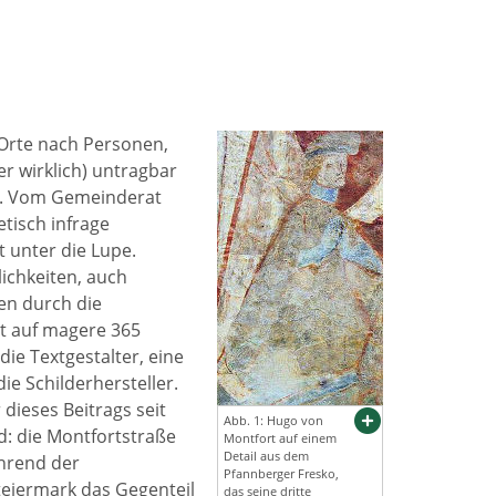
Orte nach Personen,
r wirklich) untragbar
nt. Vom Gemeinderat
etisch infrage
 unter die Lupe.
ichkeiten, auch
en durch die
xt auf magere 365
die Textgestalter, eine
ie Schilderhersteller.
dieses Beitrags seit
Abb. 1: Hugo von
d: die Montfortstraße
Montfort auf einem
Detail aus dem
hrend der
Pfannberger Fresko,
Steiermark das Gegenteil
das seine dritte