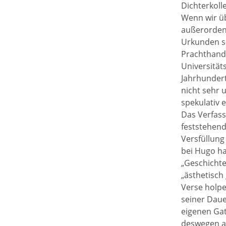
Dichterkoll
Wenn wir üb
außerordent
Urkunden so
Prachthands
Universität
Jahrhundert
nicht sehr 
spekulativ 
Das Verfass
feststehend
Versfüllung
bei Hugo ha
„Geschichte
„ästhetisch
Verse holpe
seiner Daue
eigenen Gat
deswegen al