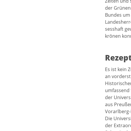
Zeiten und 
der Grünen 
Bundes um d
Landesherre
sesshaft ge
krönen konn
Rezept
Es ist kein
an vorderst
Historische
umfassend w
der Univers
aus Preußen
Vorarlberg-
Die Univers
der Extraor