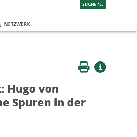
SUCHE
G
NETZWERK
Seite drucken
Weitere Infos
: Hugo von
ne Spuren in der