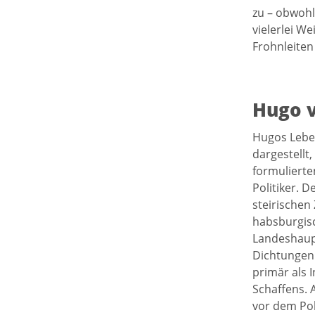
zu – obwohl
vielerlei W
Frohnleiten
Hugo v
Hugos Leben
dargestellt
formulierte
Politiker. 
steirischen
habsburgisc
Landeshaupt
Dichtungen.
primär als 
Schaffens. 
vor dem Pol