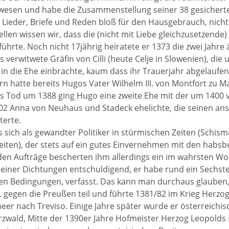
esen und habe die Zusammenstellung seiner 38 gesicherten
Lieder, Briefe und Reden bloß für den Hausgebrauch, nicht 
llen wissen wir, dass die (nicht mit Liebe gleichzusetzende
führte. Noch nicht 17jährig heiratete er 1373 die zwei Jahre
os verwitwete Gräfin von Cilli (heute Celje in Slowenien), di
 in die Ehe einbrachte, kaum dass ihr Trauerjahr abgelaufen
n hatte bereits Hugos Vater Wilhelm III. von Montfort zu 
 Tod um 1388 ging Hugo eine zweite Ehe mit der um 1400 
02 Anna von Neuhaus und Stadeck ehelichte, die seinen anse
terte.
 sich als gewandter Politiker in stürmischen Zeiten (Schism
keiten), der stets auf ein gutes Einvernehmen mit den habs
den Aufträge bescherten ihm allerdings ein im wahrsten Wo
 seiner Dichtungen entschuldigend, er habe rund ein Sechstel
en Bedingungen, verfasst. Das kann man durchaus glaube
II. gegen die Preußen teil und führte 1381/82 im Krieg Herzo
heer nach Treviso. Einige Jahre später wurde er österreichi
wald, Mitte der 1390er Jahre Hofmeister Herzog Leopolds 