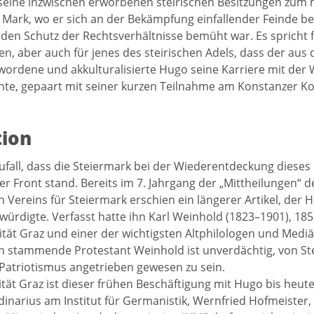
seine inzwischen erworbenen steirischen Besitzungen zum 
Mark, wo er sich an der Bekämpfung einfallender Feinde be
en Schutz der Rechtsverhältnisse bemüht war. Es spricht 
n, aber auch für jenes des steirischen Adels, dass der aus 
wordene und akkulturalisierte Hugo seine Karriere mit d
te, gepaart mit seiner kurzen Teilnahme am Konstanzer Kon
ion
 Zufall, dass die Steiermark bei der Wiederentdeckung diese
er Front stand. Bereits im 7. Jahrgang der „Mittheilungen“
n Vereins für Steiermark erschien ein längerer Artikel, der
ürdigte. Verfasst hatte ihn Karl Weinhold (1823–1901), 185
ität Graz und einer der wichtigsten Altphilologen und Mediäv
 stammende Protestant Weinhold ist unverdächtig, von St
Patriotismus angetrieben gewesen zu sein.
ität Graz ist dieser frühen Beschäftigung mit Hugo bis heut
dinarius am Institut für Germanistik, Wernfried Hofmeister