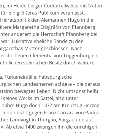
, im Heidelberger Codex teilweise mit Noten
für ein größeres Publikum veranlasst.
) Heiratspolitik den Alemannen Hugo in die
 ältere Margaretha Erbgräfin von Pfannberg,
e unter anderem die Herrschaft Pfannberg bei
 war. Lukrative eheliche Bande zu den
Margarethas Mutter geschlossen. Nach
verstorbenen Clementia von Toggenburg ein,
hnlichen steirischen Besitz durch weitere
a, Türkeneinfälle, habsburgische
burgischen Landesherren achtete – die daraus
rtsinn bewegtes Leben. Nicht umsonst heißt
 seines Werks im Sattel, also unter
n, nahm Hugo doch 1377 am Kreuzzug Herzog
g Leopolds III. gegen Franz Carrara von Padua
scher Landvogt in Thurgau, Aargau und auf
IV. Ab etwa 1400 zwangen ihn die unruhigen