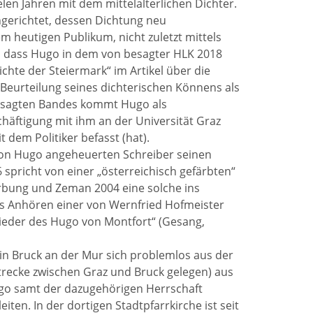
len Jahren mit dem mittelalterlichen Dichter.
gerichtet, dessen Dichtung neu
 heutigen Publikum, nicht zuletzt mittels
r, dass Hugo in dem von besagter HLK 2018
hte der Steiermark“ im Artikel über die
 Beurteilung seines dichterischen Könnens als
 besagten Bandes kommt Hugo als
chäftigung mit ihm an der Universität Graz
 dem Politiker befasst (hat).
e von Hugo angeheuerten Schreiber seinen
spricht von einer „österreichisch gefärbten“
ärbung und Zeman 2004 eine solche ins
das Anhören einer von Wernfried Hofmeister
Lieder des Hugo von Montfort“ (Gesang,
in Bruck an der Mur sich problemlos aus der
Strecke zwischen Graz und Bruck gelegen) aus
ugo samt der dazugehörigen Herrschaft
iten. In der dortigen Stadtpfarrkirche ist seit