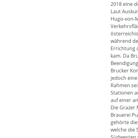
2018 eine d
Laut Auskun
Hugo-von-Mo
Verkehrsflä
österreichi
während der
Errichtung 
kam. Da Bru
Beendigung 
Brucker Kom
jedoch eine
Rahmen sein
Stationen a
auf einer a
Die Grazer 
Brauerei Pu
gehörte die
welche die 
Südwesten v