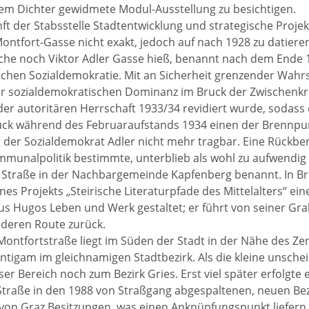
em Dichter gewidmete Modul-Ausstellung zu besichtigen.
ft der Stabsstelle Stadtentwicklung und strategische Projek
ntfort-Gasse nicht exakt, jedoch auf nach 1928 zu datieren,
che noch Viktor Adler Gasse hieß, benannt nach dem Ende
schen Sozialdemokratie. Mit an Sicherheit grenzender Wahrs
 sozialdemokratischen Dominanz im Bruck der Zwischenkrie
der autoritären Herrschaft 1933/34 revidiert wurde, sodass
ck während des Februaraufstands 1934 einen der Brennpun
der Sozialdemokrat Adler nicht mehr tragbar. Eine Rückben
munalpolitik bestimmte, unterblieb als wohl zu aufwendig un
 Straße in der Nachbargemeinde Kapfenberg benannt. In Br
es Projekts „Steirische Literaturpfade des Mittelalters“ e
us Hugos Leben und Werk gestaltet; er führt von seiner Gr
nderen Route zurück.
Montfortstraße liegt im Süden der Stadt in der Nähe des Zent
ntigam im gleichnamigen Stadtbezirk. Als die kleine unsche
ser Bereich noch zum Bezirk Gries. Erst viel später erfolgte
Straße in den 1988 von Straßgang abgespaltenen, neuen Bez
on Graz Besitzungen, was einen Anknüpfungspunkt liefern k