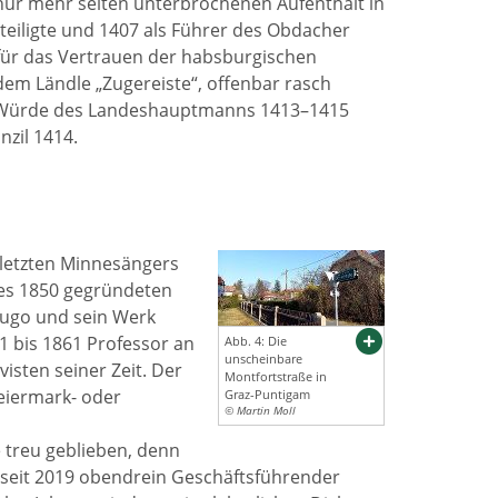
nur mehr selten unterbrochenen Aufenthalt in
teiligte und 1407 als Führer des Obdacher
für das Vertrauen der habsburgischen
dem Ländle „Zugereiste“, offenbar rasch
er Würde des Landeshauptmanns 1413–1415
zil 1414.
s letzten Minnesängers
 des 1850 gegründeten
 Hugo und sein Werk
1 bis 1861 Professor an
Abb. 4: Die
unscheinbare
isten seiner Zeit. Der
Montfortstraße in
eiermark- oder
Graz-Puntigam
© Martin Moll
e treu geblieben, denn
, seit 2019 obendrein Geschäftsführender