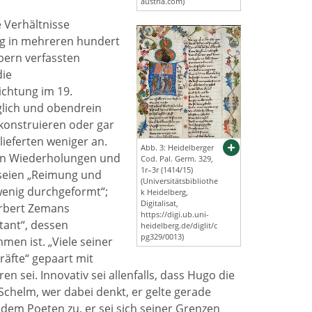
austria.com)
e Verhältnisse
ung in mehreren hundert
bern verfassten
die
ichtung im 19.
glich und obendrein
konstruieren oder gar
lieferten weniger an.
Abb. 3: Heidelberger
ten Wiederholungen und
Cod. Pal. Germ. 329,
1r–3r (1414/15)
 seien „Reimung und
(Universitätsbibliothe
 wenig durchgeformt“;
k Heidelberg,
Digitalisat,
erbert Zemans
https://digi.ub.uni-
ttant“, dessen
heidelberg.de/diglit/c
pg329/0013)
men ist. „Viele seiner
räfte“ gepaart mit
n sei. Innovativ sei allenfalls, dass Hugo die
chelm, wer dabei denkt, er gelte gerade
 dem Poeten zu, er sei sich seiner Grenzen