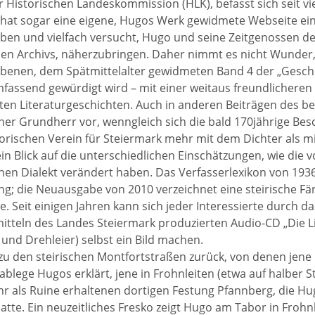
r Historischen Landeskommission (HLK), befasst sich seit vie
hat sogar eine eigene, Hugos Werk gewidmete Webseite ein
en und vielfach versucht, Hugo und seine Zeitgenossen dem
alen Archivs, näherzubringen. Daher nimmt es nicht Wunde
enen, dem Spätmittelalter gewidmeten Band 4 der „Geschic
mfassend gewürdigt wird – mit einer weitaus freundlicheren
erten Literaturgeschichten. Auch in anderen Beiträgen des
cher Grundherr vor, wenngleich sich die bald 170jährige Bes
orischen Verein für Steiermark mehr mit dem Dichter als mit
t ein Blick auf die unterschiedlichen Einschätzungen, wie di
en Dialekt verändert haben. Das Verfasserlexikon von 1936 
ng; die Neuausgabe von 2010 verzeichnet eine steirische F
e. Seit einigen Jahren kann sich jeder Interessierte durch 
itteln des Landes Steiermark produzierten Audio-CD „Die 
und Drehleier) selbst ein Bild machen.
zu den steirischen Montfortstraßen zurück, von denen jene 
ablege Hugos erklärt, jene in Frohnleiten (etwa auf halber 
r als Ruine erhaltenen dortigen Festung Pfannberg, die H
atte. Ein neuzeitliches Fresko zeigt Hugo am Tabor in Frohnle