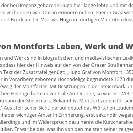
 der bei Bregenz geborene Hugo hier lange lebte und mit d
eise verbunden war. Daran erinnern neben jener in Graz wei
 und Bruck an der Mur, wo Hugo im dortigen Minoritenklost
on Montforts Leben, Werk und W
 und Werk sind in biografischen und mediävistischen Lexik
, sodass hier der Hinweis auf den von der Grazer Straßen
n Text der Zusatztafel genügt: „Hugo Graf von Montfort 1357–
Der in Vorarlberg geborene Hochadelige begründete 1373 du
 Zweig der Montforter. Mit Besitzungen in der Steiermark u
hen Herzöge hatte er zentrale Ämter inne, so war er 1413–
mann der Steiermark. Bekannt ist Montfort zudem für seine
“ Aus steirischer Sicht, darauf deutet das Wörtchen „zudem“
Inhaber wichtiger Ämter in Erinnerung, erst sekundär wegen 
Allerdings und im Widerspruch dazu nennt die Kurzcharakteri
itiker. Er war beides, was ihn von den meisten seiner zeitg