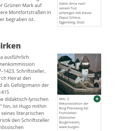
Gattin Anna nach
er Grünen Mark auf
seinem Tod
tere Montfortstraßen in
anfertigen ließ (heute
Depot Schloss
er begraben ist.
Eggenberg, Graz)
irken
a ausführlich
namenkommission
1423. Schriftsteller,
rch Heirat den
nd als Gefolgsmann der
1415
 didaktisch-lyrischen
Abb. 2:
Rekonstruktion der
 hin, ist Hugo mithin
Burg Pfannberg bei
seines literarischen
Frohnleiten
(Steirischer
stik den Schriftsteller
Burgenverein;
enössischen
www.burgen-