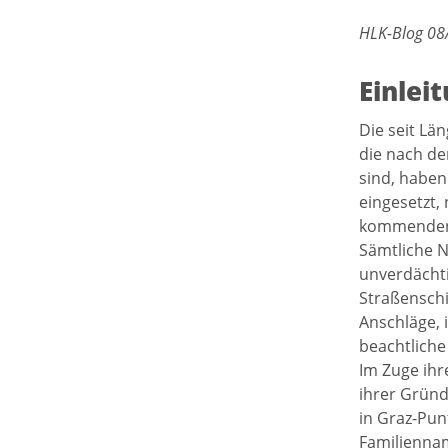
HLK-Blog 08/
Einlei
Die seit Lä
die nach de
sind, haben
eingesetzt,
kommenden,
Sämtliche N
unverdächti
Straßenschi
Anschläge, i
beachtliche 
Im Zuge ihr
ihrer Gründ
in Graz-Pun
Familiennam