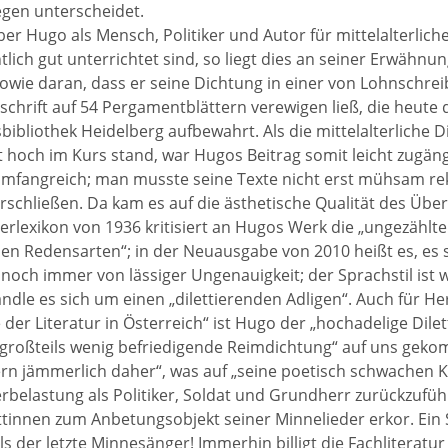
egen unterscheidet.
er Hugo als Mensch, Politiker und Autor für mittelalterlich
lich gut unterrichtet sind, so liegt dies an seiner Erwähn
wie daran, dass er seine Dichtung in einer von Lohnschrei
chrift auf 54 Pergamentblättern verewigen ließ, die heute 
sbibliothek Heidelberg aufbewahrt. Als die mittelalterliche D
 hoch im Kurs stand, war Hugos Beitrag somit leicht zugän
umfangreich; man musste seine Texte nicht erst mühsam re
erschließen. Da kam es auf die ästhetische Qualität des Über
erlexikon von 1936 kritisiert an Hugos Werk die „ungezähl
en Redensarten“; in der Neuausgabe von 2010 heißt es, es
 noch immer von lässiger Ungenauigkeit; der Sprachstil ist
ndle es sich um einen „dilettierenden Adligen“. Auch für H
 der Literatur in Österreich“ ist Hugo der „hochadelige Dile
 großteils wenig befriedigende Reimdichtung“ auf uns gekom
rn jämmerlich daher“, was auf „seine poetisch schwachen K
rbelastung als Politiker, Soldat und Grundherr zurückzuführe
tinnen zum Anbetungsobjekt seiner Minnelieder erkor. Ein S
s der letzte Minnesänger! Immerhin billigt die Fachliteratur