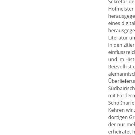
Sekretär de
Hofmeister 
herausgegeb
eines digit
herausgegeb
Literatur u
in den ziti
einflussrei
und im Hist
Reizvoll is
alemannisch
Überlieferu
Südbairisch
mit Förderm
Schoßharfe 
Kehren wir 
dortigen Gr
der nur meh
erheiratet h