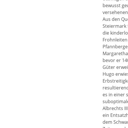
bewusst gew
versehenen 
Aus den Que
Steiermark 
die kinderl
Frohnleiten
Pfannberger
Margarethas
bevor er 14
Güter erwei
Hugo erwies
Erbstreitig
resultieren
es in einer
suboptimal
Albrechts I
ein Entsatz
dem Schwarz