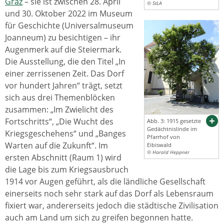
Graz
– sie ist zwischen 28. April
© StLA
und 30. Oktober 2022 im Museum
für Geschichte (Universalmuseum
Joanneum) zu besichtigen – ihr
Augenmerk auf die Steiermark.
Die Ausstellung, die den Titel „In
einer zerrissenen Zeit. Das Dorf
vor hundert Jahren“ trägt, setzt
sich aus drei Themenblöcken
zusammen: „Im Zwielicht des
Fortschritts“, „Die Wucht des
Abb. 3: 1915 gesetzte
Gedächtnislinde im
Kriegsgeschehens“ und „Banges
Pfarrhof von
Warten auf die Zukunft“. Im
Eibiswald
© Harald Heppner
ersten Abschnitt (Raum 1) wird
die Lage bis zum Kriegsausbruch
1914 vor Augen geführt, als die ländliche Gesellschaft
einerseits noch sehr stark auf das Dorf als Lebensraum
fixiert war, andererseits jedoch die städtische Zivilisation
auch am Land um sich zu greifen begonnen hatte.