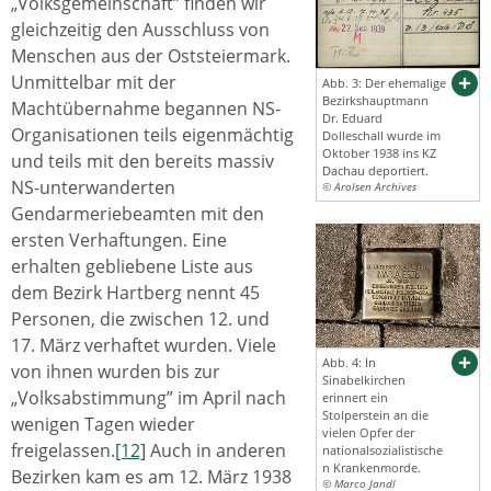
„Volksgemeinschaft” finden wir
gleichzeitig den Ausschluss von
Menschen aus der Oststeiermark.
Unmittelbar mit der
Abb. 3: Der ehemalige
Bezirkshauptmann
Machtübernahme begannen NS-
Dr. Eduard
Organisationen teils eigenmächtig
Dolleschall wurde im
Oktober 1938 ins KZ
und teils mit den bereits massiv
Dachau deportiert.
NS-unterwanderten
© Arolsen Archives
Gendarmeriebeamten mit den
ersten Verhaftungen. Eine
erhalten gebliebene Liste aus
dem Bezirk Hartberg nennt 45
Personen, die zwischen 12. und
17. März verhaftet wurden. Viele
Abb. 4: In
von ihnen wurden bis zur
Sinabelkirchen
„Volksabstimmung” im April nach
erinnert ein
Stolperstein an die
wenigen Tagen wieder
vielen Opfer der
freigelassen.
[12]
Auch in anderen
nationalsozialistische
n Krankenmorde.
Bezirken kam es am 12. März 1938
© Marco Jandl