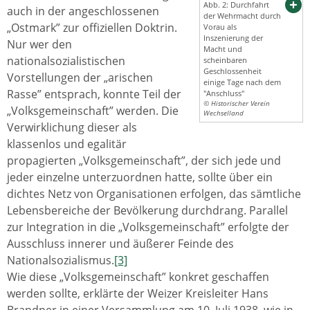
Abb. 2: Durchfahrt
auch in der angeschlossenen
der Wehrmacht durch
„Ostmark” zur offiziellen Doktrin.
Vorau als
Inszenierung der
Nur wer den
Macht und
nationalsozialistischen
scheinbaren
Geschlossenheit
Vorstellungen der „arischen
einige Tage nach dem
Rasse” entsprach, konnte Teil der
"Anschluss"
© Historischer Verein
„Volksgemeinschaft” werden. Die
Wechselland
Verwirklichung dieser als
klassenlos und egalitär
propagierten „Volksgemeinschaft”, der sich jede und
jeder einzelne unterzuordnen hatte, sollte über ein
dichtes Netz von Organisationen erfolgen, das sämtliche
Lebensbereiche der Bevölkerung durchdrang. Parallel
zur Integration in die „Volksgemeinschaft” erfolgte der
Ausschluss innerer und äußerer Feinde des
Nationalsozialismus.
[3]
Wie diese „Volksgemeinschaft” konkret geschaffen
werden sollte, erklärte der Weizer Kreisleiter Hans