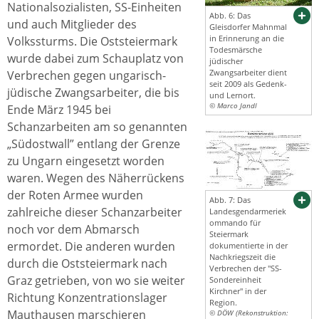
Nationalsozialisten, SS-Einheiten
Abb. 6: Das
und auch Mitglieder des
Gleisdorfer Mahnmal
in Erinnerung an die
Volkssturms. Die Oststeiermark
Todesmärsche
wurde dabei zum Schauplatz von
jüdischer
Zwangsarbeiter dient
Verbrechen gegen ungarisch-
seit 2009 als Gedenk-
jüdische Zwangsarbeiter, die bis
und Lernort.
© Marco Jandl
Ende März 1945 bei
Schanzarbeiten am so genannten
„Südostwall” entlang der Grenze
zu Ungarn eingesetzt worden
waren. Wegen des Näherrückens
der Roten Armee wurden
Abb. 7: Das
zahlreiche dieser Schanzarbeiter
Landesgendarmeriek
ommando für
noch vor dem Abmarsch
Steiermark
ermordet. Die anderen wurden
dokumentierte in der
Nachkriegszeit die
durch die Oststeiermark nach
Verbrechen der "SS-
Graz getrieben, von wo sie weiter
Sondereinheit
Kirchner" in der
Richtung Konzentrationslager
Region.
Mauthausen marschieren
© DÖW (Rekonstruktion: