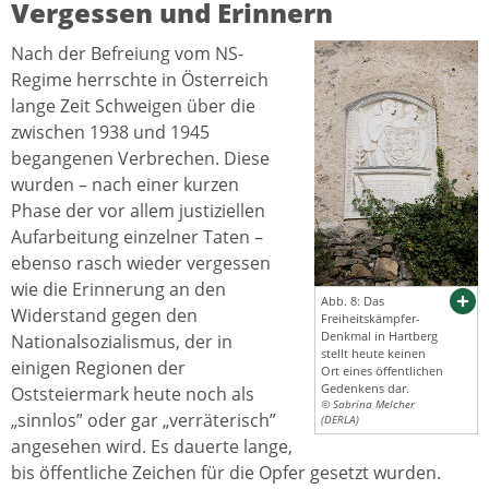
Vergessen und Erinnern
Nach der Befreiung vom NS-
Regime herrschte in Österreich
lange Zeit Schweigen über die
zwischen 1938 und 1945
begangenen Verbrechen. Diese
wurden – nach einer kurzen
Phase der vor allem justiziellen
Aufarbeitung einzelner Taten –
ebenso rasch wieder vergessen
wie die Erinnerung an den
Abb. 8: Das
Widerstand gegen den
Freiheitskämpfer-
Denkmal in Hartberg
Nationalsozialismus, der in
stellt heute keinen
einigen Regionen der
Ort eines öffentlichen
Gedenkens dar.
Oststeiermark heute noch als
© Sabrina Melcher
„sinnlos” oder gar „verräterisch”
(DERLA)
angesehen wird. Es dauerte lange,
bis öffentliche Zeichen für die Opfer gesetzt wurden.