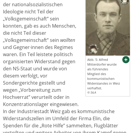
der nationalsozialistischen
Ideologie nicht Teil der
„Volksgemeinschaft” sein
konnten, gab es auch Menschen,
die nicht Teil dieser
„Volksgemeinschaft” sein
wollten
und Gegner·innen des Regimes
waren. Ein Teil leistete politisch
Abb. 5: Alfred
organisierten Widerstand gegen
Mitterdorfer wurde
den NS-Staat und wurde von
als führendes
Mitglied des
diesem verfolgt, vor
kommunistischen
Sondergerichte gestellt und
Widerstandes in Weiz
verhaftet.
wegen „Vorbereitung zum
© StLA
Hochverrat” verurteilt oder in
Konzentrationslager eingewiesen.
In der Industriestadt Weiz gab es kommunistische
Widerstandszellen im Umfeld der Firma Elin, die
Spenden für die „Rote Hilfe” sammelten, Flugblätter
verteilten und weitere Arbeiter von ihrem Kampf gegen