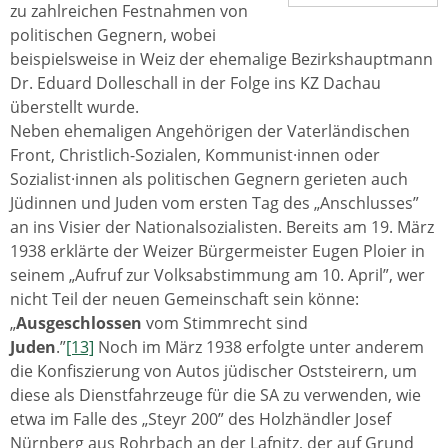
zu zahlreichen Festnahmen von
politischen Gegnern, wobei
beispielsweise in Weiz der ehemalige Bezirkshauptmann
Dr. Eduard Dolleschall in der Folge ins KZ Dachau
überstellt wurde.
Neben ehemaligen Angehörigen der Vaterländischen
Front, Christlich-Sozialen, Kommunist·innen oder
Sozialist·innen als politischen Gegnern gerieten auch
Jüdinnen und Juden vom ersten Tag des „Anschlusses”
an ins Visier der Nationalsozialisten. Bereits am 19. März
1938 erklärte der Weizer Bürgermeister Eugen Ploier in
seinem „Aufruf zur Volksabstimmung am 10. April”, wer
nicht Teil der neuen Gemeinschaft sein könne:
„
Ausgeschlossen
vom Stimmrecht sind
Juden
.”
[13]
Noch im März 1938 erfolgte unter anderem
die Konfiszierung von Autos jüdischer Oststeirern, um
diese als Dienstfahrzeuge für die SA zu verwenden, wie
etwa im Falle des „Steyr 200” des Holzhändler Josef
Nürnberg aus Rohrbach an der Lafnitz, der auf Grund