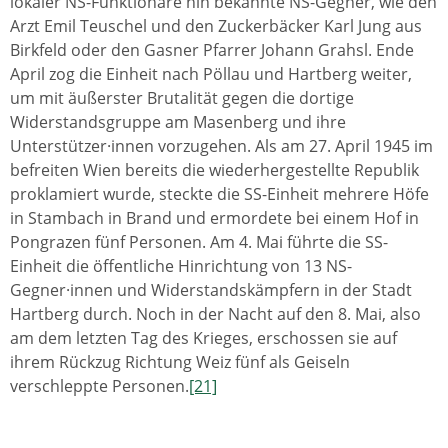
lokaler NS-Funktionäre hin bekannte NS-Gegner, wie den
Arzt Emil Teuschel und den Zuckerbäcker Karl Jung aus
Birkfeld oder den Gasner Pfarrer Johann Grahsl. Ende
April zog die Einheit nach Pöllau und Hartberg weiter,
um mit äußerster Brutalität gegen die dortige
Widerstandsgruppe am Masenberg und ihre
Unterstützer·innen vorzugehen. Als am 27. April 1945 im
befreiten Wien bereits die wiederhergestellte Republik
proklamiert wurde, steckte die SS-Einheit mehrere Höfe
in Stambach in Brand und ermordete bei einem Hof in
Pongrazen fünf Personen. Am 4. Mai führte die SS-
Einheit die öffentliche Hinrichtung von 13 NS-
Gegner·innen und Widerstandskämpfern in der Stadt
Hartberg durch. Noch in der Nacht auf den 8. Mai, also
am dem letzten Tag des Krieges, erschossen sie auf
ihrem Rückzug Richtung Weiz fünf als Geiseln
verschleppte Personen.
[21]