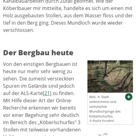
Kanalbauarbeiten durch Zufall geöffnet. Wie der
Köberlbauer mir mitteilte, handelte es sich um einen mit
Holz ausgebauten Stollen, aus dem Wasser floss und der
tief in den Berg ging. Dieses Mundloch wurde wieder
verschlossen.
Der Bergbau heute
Von den einstigen Bergbauen ist
heute nur mehr sehr wenig zu
sehen. Die zumeist versteckten
Spuren im Gelände sind jedoch
auf der ALS-Karte
[21]
zu finden.
Abb. 4: Stark
Mit Hilfe dieser Art der Online-
verbrochene und
verrutschte
Recherche erkennen wir bereits
Mundlochpinge des
vor einer Begehung sehr deutlich
Köberlschurfes.
© Árpád Kunzfeld
im Bereich des „Köberlschurfes” 3
Stollen mit teilweise vorhandenen