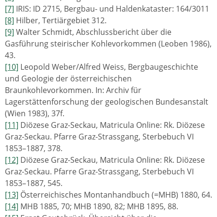
[7]
IRIS: ID 2715, Bergbau- und Haldenkataster: 164/3011
[8]
Hilber, Tertiärgebiet 312.
[9]
Walter Schmidt, Abschlussbericht über die
Gasführung steirischer Kohlevorkommen (Leoben 1986),
43.
[10]
Leopold Weber/Alfred Weiss, Bergbaugeschichte
und Geologie der österreichischen
Braunkohlevorkommen. In: Archiv für
Lagerstättenforschung der geologischen Bundesanstalt
(Wien 1983), 37f.
[11]
Diözese Graz-Seckau, Matricula Online: Rk. Diözese
Graz-Seckau. Pfarre Graz-Strassgang, Sterbebuch VI
1853–1887, 378.
[12]
Diözese Graz-Seckau, Matricula Online: Rk. Diözese
Graz-Seckau. Pfarre Graz-Strassgang, Sterbebuch VI
1853–1887, 545.
[13]
Österreichisches Montanhandbuch (=MHB) 1880, 64.
[14]
MHB 1885, 70; MHB 1890, 82; MHB 1895, 88.