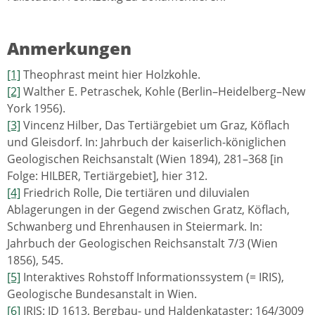
Anmerkungen
[1]
Theophrast meint hier Holzkohle.
[2]
Walther E. Petraschek, Kohle (Berlin–Heidelberg–New
York 1956).
[3]
Vincenz Hilber, Das Tertiärgebiet um Graz, Köflach
und Gleisdorf. In: Jahrbuch der kaiserlich-königlichen
Geologischen Reichsanstalt (Wien 1894), 281–368 [in
Folge: HILBER, Tertiärgebiet], hier 312.
[4]
Friedrich Rolle, Die tertiären und diluvialen
Ablagerungen in der Gegend zwischen Gratz, Köflach,
Schwanberg und Ehrenhausen in Steiermark. In:
Jahrbuch der Geologischen Reichsanstalt 7/3 (Wien
1856), 545.
[5]
Interaktives Rohstoff Informationssystem (= IRIS),
Geologische Bundesanstalt in Wien.
[6]
IRIS: ID 1613, Bergbau- und Haldenkataster: 164/3009