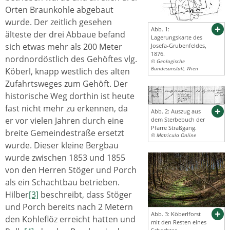
Orten Braunkohle abgebaut
wurde. Der zeitlich gesehen
Abb. 1:
älteste der drei Abbaue befand
Lagerungskarte des
sich etwas mehr als 200 Meter
Josefa-Grubenfeldes,
1876.
nordnordöstlich des Gehöftes vlg.
© Geologische
Bundesanstalt, Wien
Köberl, knapp westlich des alten
Zufahrtsweges zum Gehöft. Der
historische Weg dorthin ist heute
fast nicht mehr zu erkennen, da
Abb. 2: Auszug aus
er vor vielen Jahren durch eine
dem Sterbebuch der
Pfarre Straßgang.
breite Gemeindestraße ersetzt
© Matricula Online
wurde. Dieser kleine Bergbau
wurde zwischen 1853 und 1855
von den Herren Stöger und Porch
als ein Schachtbau betrieben.
Hilber
[3]
beschreibt, dass Stöger
und Porch bereits nach 2 Metern
Abb. 3: Köberlforst
den Kohleflöz erreicht hatten und
mit den Resten eines