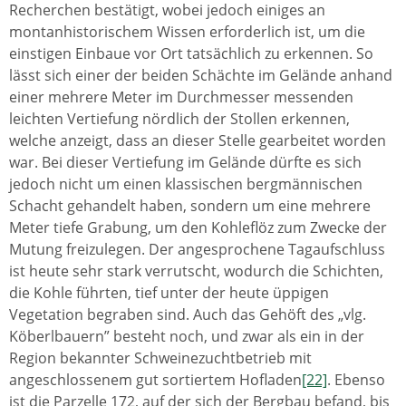
Recherchen bestätigt, wobei jedoch einiges an
montanhistorischem Wissen erforderlich ist, um die
einstigen Einbaue vor Ort tatsächlich zu erkennen. So
lässt sich einer der beiden Schächte im Gelände anhand
einer mehrere Meter im Durchmesser messenden
leichten Vertiefung nördlich der Stollen erkennen,
welche anzeigt, dass an dieser Stelle gearbeitet worden
war. Bei dieser Vertiefung im Gelände dürfte es sich
jedoch nicht um einen klassischen bergmännischen
Schacht gehandelt haben, sondern um eine mehrere
Meter tiefe Grabung, um den Kohleflöz zum Zwecke der
Mutung freizulegen. Der angesprochene Tagaufschluss
ist heute sehr stark verrutscht, wodurch die Schichten,
die Kohle führten, tief unter der heute üppigen
Vegetation begraben sind. Auch das Gehöft des „vlg.
Köberlbauern” besteht noch, und zwar als ein in der
Region bekannter Schweinezuchtbetrieb mit
angeschlossenem gut sortiertem Hofladen
[22]
. Ebenso
ist die Parzelle 172, auf der sich der Bergbau befand, bis