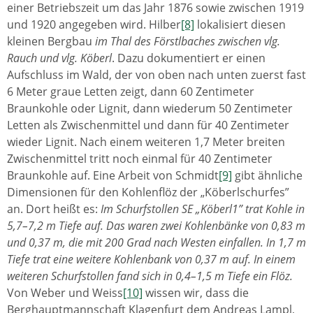
einer Betriebszeit um das Jahr 1876 sowie zwischen 1919
und 1920 angegeben wird. Hilber
[8]
lokalisiert diesen
kleinen Bergbau
im Thal des Förstlbaches zwischen vlg.
Rauch und vlg. Köberl
. Dazu dokumentiert er einen
Aufschluss im Wald, der von oben nach unten zuerst fast
6 Meter graue Letten zeigt, dann 60 Zentimeter
Braunkohle oder Lignit, dann wiederum 50 Zentimeter
Letten als Zwischenmittel und dann für 40 Zentimeter
wieder Lignit. Nach einem weiteren 1,7 Meter breiten
Zwischenmittel tritt noch einmal für 40 Zentimeter
Braunkohle auf. Eine Arbeit von Schmidt
[9]
gibt ähnliche
Dimensionen für den Kohlenflöz der „Köberlschurfes”
an. Dort heißt es:
Im Schurfstollen SE „Köberl1” trat Kohle in
5,7–7,2 m Tiefe auf. Das waren zwei Kohlenbänke von 0,83 m
und 0,37 m, die mit 200 Grad nach Westen einfallen. In 1,7 m
Tiefe trat eine weitere Kohlenbank von 0,37 m auf. In einem
weiteren Schurfstollen fand sich in 0,4–1,5 m Tiefe ein Flöz.
Von Weber und Weiss
[10]
wissen wir, dass die
Berghauptmannschaft Klagenfurt dem Andreas Lampl,