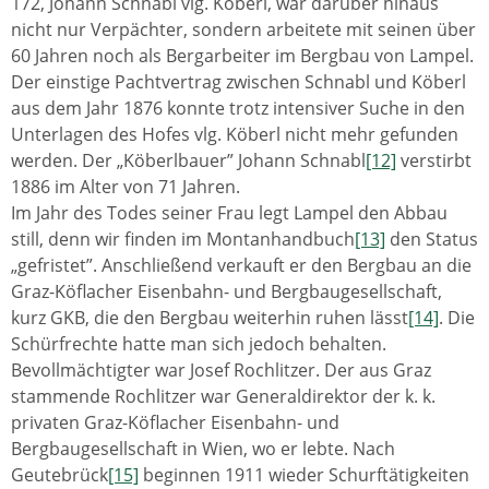
172, Johann Schnabl vlg. Köberl, war darüber hinaus
nicht nur Verpächter, sondern arbeitete mit seinen über
60 Jahren noch als Bergarbeiter im Bergbau von Lampel.
Der einstige Pachtvertrag zwischen Schnabl und Köberl
aus dem Jahr 1876 konnte trotz intensiver Suche in den
Unterlagen des Hofes vlg. Köberl nicht mehr gefunden
werden. Der „Köberlbauer” Johann Schnabl
[12]
verstirbt
1886 im Alter von 71 Jahren.
Im Jahr des Todes seiner Frau legt Lampel den Abbau
still, denn wir finden im Montanhandbuch
[13]
den Status
„gefristet”. Anschließend verkauft er den Bergbau an die
Graz-Köflacher Eisenbahn- und Bergbaugesellschaft,
kurz GKB, die den Bergbau weiterhin ruhen lässt
[14]
. Die
Schürfrechte hatte man sich jedoch behalten.
Bevollmächtigter war Josef Rochlitzer. Der aus Graz
stammende Rochlitzer war Generaldirektor der k. k.
privaten Graz-Köflacher Eisenbahn- und
Bergbaugesellschaft in Wien, wo er lebte. Nach
Geutebrück
[15]
beginnen 1911 wieder Schurftätigkeiten