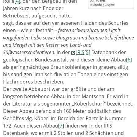
Rolle
[4]
, der den Bergbau in den
Schachtes.
© Árpád Kunzfeld
Jahren kurz nach Ende der
Betriebszeit aufgesucht hatte,
sagt, dass er auf den verlassenen Halden des Schurfes
einen – wie er festhält –
festen schwarzbraunen Lignit
vorgefunden habe sowie blaugraue und braune Schieferthone
und Mergel mit den Resten von Land- und
Süßwasserschalentieren
. In der
IRIS
[5]
Datenbank der
geologischen Bundesanstalt wird dieser kleine Abbau
[6]
als geringmächtiges Braunkohlenlager in grauen, siltig
bis sandigen limnisch-fluviatilen Tonen eines einstigen
Flachmoores beschrieben.
Der zweite Abbauort war der größte und der am
längsten betriebene Abbau in der Mantscha. Er wird in
der Literatur als sogenannter „Köberlschurf” bezeichnet.
Dieser Abbau befand sich 160 Meter südöstlich des
Gehöftes vlg. Köberl im Bereich der Parzelle Nummer
172. Auch diesen Abbau
[7]
finden wir in der IRIS
Datenbank, wo er mit 2 Stollen und 2 Schächten und