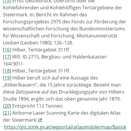
[15]
Ernst Geutebrück, Übersicht über die
Kohleführenden und Kohlehöffigen Tertiärgebiete der
Steiermark. In: Bericht im Rahmen des
Forschungsprojektes 2975 des Fonds zur Förderung der
wissenschaftlichen Forschung des Bundesministeriums
für Wissenschaft und Forschung, Montanuniversität
Leoben (Leoben 1980), 126–128.
[16]
Hilber, Tertiärgebiet 311ff.
[17]
IRIS: ID 2715, Bergbau- und Haldenkataster:
164/3011
[18]
Hilber, Tertiärgebiet 311ff.
[19]
Hilber beruft sich auf eine Aussage des
„Köberlbauern”, die 15 Jahre zurückliege. Bezieht man
diese Zeitspanne auf das Drucklegungsjahr von Hilbers
Studie 1894, ergibt sich das oben genannte Jahr 1879.
[20]
Entspricht 112 Tonnen.
[21]
Airborne Laser Scanning Karte des digitalen Atlas
der Steiermark:
https://gis.stmk.gv.at/wgportal/atlasmobile/map/Basisk