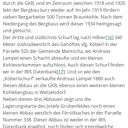
durch die GKB, und im Zeitraum zwischen 1918 und 1920
lebt der Bergbau kurz wieder auf: Im Jahr 1919 fördern
sieben Bergarbeiter 500 Tonnen Braunkohle. Nach dem
Niedergang des Bergbaus wird dieser 1934 heimgesagt
und gelöscht.
Der dritte und südlichste Schurf lag nach Hilber
[16]
340
Meter südsüdwestlich des Gehöftes vlg. Köberl in der
Parzelle 325 der Gemeinde Mantscha, wo Andreas
Lampel einen Schacht abteufte und ein kleines
Kohlevorkommen aufschloss. Auch diesen Schurf finden
wir in der IRIS Datenbank
[17]
. Und so wie den
„Köberlschurf” verkaufte Andreas Lampel 1880 auch
diesen Abbau an die GKB, ebenso einen weiteren kleinen
Kohlebergbau in Wetzelsdorf.
Neben diesen drei Abbauen zeigt uns die
Lagerungskarte des Josefa Grubenfeldes noch einen
kleinen Abbau westlich des Förstlbaches in der Parzelle
Nummer 338. Dieser Abbau ist weder in der IRIS
Datenbank erwähnt, noch finden sich irgendwelche